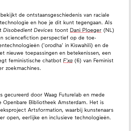
bekijkt de ontstaansgeschiedenis van raciale
technologie en hoe je dit kunt tegengaan. Als
ct
Disobedient Devices
toont
Dani Ploeger
(NL)
n sciencefiction perspectief op de toe-
technologieën ('orodha' in Kiswahili) en de
met nieuwe toepassingen en betekenissen, een
 legt feministische chatbot
F'xa
(6) van Feminist
ter zoekmachines.
 is gecureerd door Waag Futurelab en mede
e Openbare Bibliotheek Amsterdam. Het is
eksproject Artsformation, waarbij kunstenaars
r open, eerlijke en inclusieve technologieën.