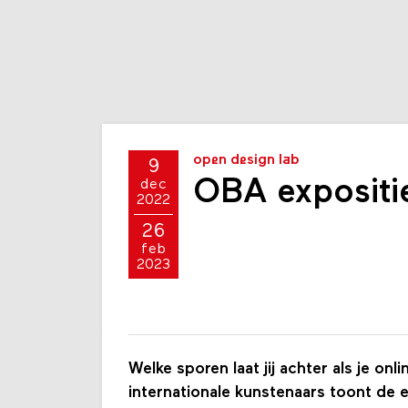
open design lab
9
OBA expositi
dec
2022
26
feb
2023
Welke sporen laat jij achter als je on
internationale kunstenaars toont de 