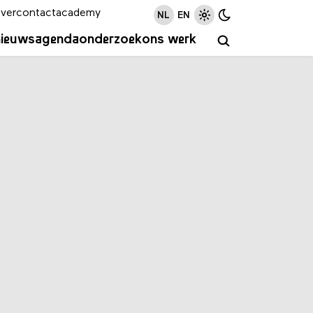
ver
contact
academy
NL
EN
nieuws
agenda
onderzoek
ons werk