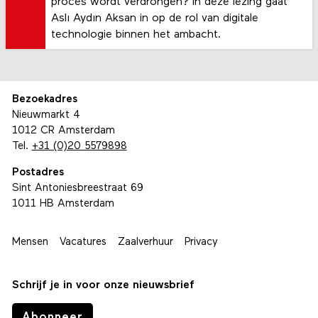
ondersteunen zonder dat de maker uit het
proces wordt verdrongen? In deze lezing gaat
Aslı Aydın Aksan in op de rol van digitale
technologie binnen het ambacht.
Bezoekadres
Nieuwmarkt 4
1012 CR Amsterdam
Tel.
+31 (0)20 5579898
Postadres
Sint Antoniesbreestraat 69
1011 HB Amsterdam
Mensen
Vacatures
Zaalverhuur
Privacy
Schrijf je in voor onze nieuwsbrief