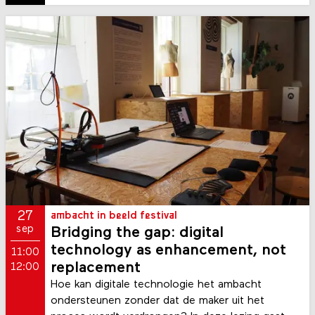
opknappen, oplappen, hacken en repareren.
27
ambacht in beeld festival
sep
Bridging the gap: digital
technology as enhancement, not
11:00
replacement
12:00
Hoe kan digitale technologie het ambacht