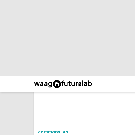
onderzoeksprogramma's en de
doorbraakprogramma's van Waag in
2025.