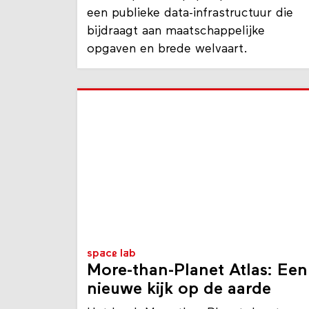
In deze position paper pleiten we voo
een publieke data-infrastructuur die
bijdraagt aan maatschappelijke
opgaven en brede welvaart.
space lab
More-than-Planet Atlas: Een
nieuwe kijk op de aarde