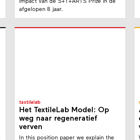
Waag een structurele analyse van de
impact van de S+T+ARTS Prize in de
afgelopen 8 jaar.
textilelab
Het TextileLab Model: Op
weg naar regeneratief
verven