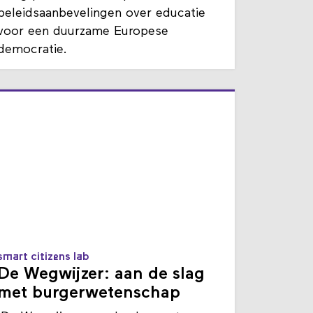
Waag publiceert met partners
beleidsaanbevelingen over educatie
voor een duurzame Europese
democratie.
smart citizens lab
De Wegwijzer: aan de slag
met burgerwetenschap