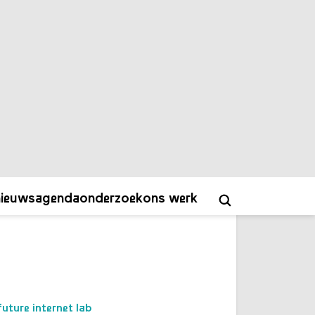
educatoren is een handboek voor
docenten om alledaagse democratie
door middel van creatieve methoden
te bespreken in het klaslokaal en
jongeren (11 t/m 18 jaar) te
ondersteunen in het ontwikkelen van
democratische vaardigheden.