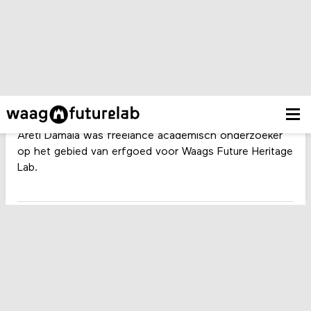
Areti Damala
Freelance Researcher
Areti Damala was freelance academisch onderzoeker
op het gebied van erfgoed voor Waags Future Heritage
Lab.