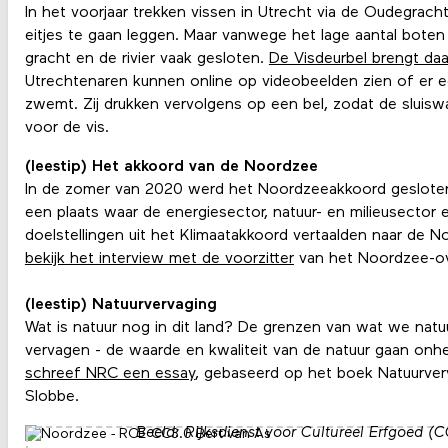
In het voorjaar trekken vissen in Utrecht via de Oudegrac
eitjes te gaan leggen. Maar vanwege het lage aantal boten 
gracht en de rivier vaak gesloten.
De Visdeurbel brengt daa
Utrechtenaren kunnen online op videobeelden zien of er ee
zwemt. Zij drukken vervolgens op een bel, zodat de sluis
voor de vis.
(leestip) Het akkoord van de Noordzee
In de zomer van 2020 werd het Noordzeeakkoord geslote
een plaats waar de energiesector, natuur- en milieusector
doelstellingen uit het Klimaatakkoord vertaalden naar de 
bekijk het interview met de voorzitter
van het Noordzee-ove
(leestip) Natuurvervaging
Wat is natuur nog in dit land? De grenzen van wat we natu
vervagen - de waarde en kwaliteit van de natuur gaan onher
schreef NRC een essay
, gebaseerd op het boek Natuurve
Slobbe.
Beeld: Rijksdienst voor Cultureel Erfgoed (