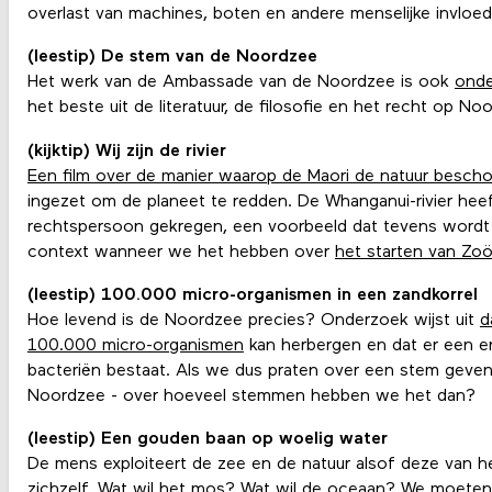
overlast van machines, boten en andere menselijke invloed
(leestip) De stem van de Noordzee
Het werk van de Ambassade van de Noordzee is ook
onde
het beste uit de literatuur, de filosofie en het recht op N
(kijktip) Wij zijn de rivier
Een film over de manier waarop de Maori de natuur besc
ingezet om de planeet te redden. De Whanganui-rivier heef
rechtspersoon gekregen, een voorbeeld dat tevens wordt
context wanneer we het hebben over
het starten van Zo
(leestip) 100.000 micro-organismen in een zandkorrel
Hoe levend is de Noordzee precies? Onderzoek wijst uit
d
100.000 micro-organismen
kan herbergen en dat er een en
bacteriën bestaat. Als we dus praten over een stem geven
Noordzee - over hoeveel stemmen hebben we het dan?
(leestip) Een gouden baan op woelig water
De mens exploiteert de zee en de natuur alsof deze van h
zichzelf. Wat wil het mos? Wat wil de oceaan? We moeten l