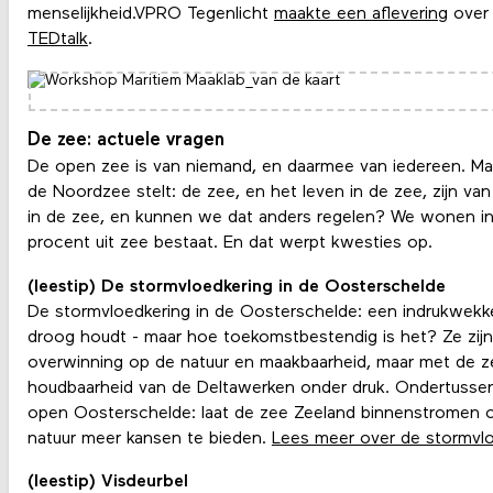
menselijkheid.VPRO Tegenlicht
maakte een aflevering
over 
TEDtalk
.
De zee: actuele vragen
De open zee is van niemand, en daarmee van iedereen. Ma
de Noordzee stelt: de zee, en het leven in de zee, zijn va
in de zee, en kunnen we dat anders regelen? We wonen in 
procent uit zee bestaat. En dat werpt kwesties op.
(leestip) De stormvloedkering in de Oosterschelde
De stormvloedkering in de Oosterschelde: een indrukwek
droog houdt - maar hoe toekomstbestendig is het? Ze zij
overwinning op de natuur en maakbaarheid, maar met de ze
houdbaarheid van de Deltawerken onder druk. Ondertusse
open Oosterschelde: laat de zee Zeeland binnenstromen
natuur meer kansen te bieden.
Lees meer over de stormvl
(leestip) Visdeurbel