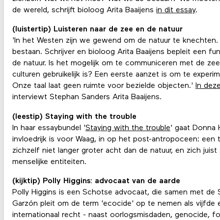
de wereld, schrijft bioloog Arita Baaijens
in dit essay
.
(luistertip) Luisteren naar de zee en de natuur
'In het Westen zijn we gewend om de natuur te knechten.
bestaan. Schrijver en bioloog Arita Baaijens bepleit een fu
de natuur. Is het mogelijk om te communiceren met de zee 
culturen gebruikelijk is? Een eerste aanzet is om te experi
Onze taal laat geen ruimte voor bezielde objecten.'
In dez
interviewt Stephan Sanders Arita Baaijens.
(leestip) Staying with the trouble
In haar essaybundel '
Staying with the trouble
' gaat Donna 
invloedrijk is voor Waag, in op het post-antropoceen: een 
zichzelf niet langer groter acht dan de natuur, en zich juist
menselijke entiteiten.
(kijktip) Polly Higgins: advocaat van de aarde
Polly Higgins is een Schotse advocaat, die samen met de 
Garzón pleit om de term 'ecocide' op te nemen als vijfde 
internationaal recht - naast oorlogsmisdaden, genocide, f