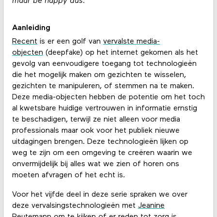
maar be happy dus.
Aanleiding
Recent
is er een golf van
vervalste media-
objecten
(deepfake) op het internet gekomen als het
gevolg van eenvoudigere toegang tot technologieën
die het mogelijk maken om gezichten te wisselen,
gezichten te manipuleren, of stemmen na te maken.
Deze media-objecten hebben de potentie om het toch
al kwetsbare huidige vertrouwen in informatie ernstig
te beschadigen, terwijl ze niet alleen voor media
professionals maar ook voor het publiek nieuwe
uitdagingen brengen. Deze technologieën lijken op
weg te zijn om een omgeving te creëren waarin we
onvermijdelijk bij alles wat we zien of horen ons
moeten afvragen of het echt is.
Voor het vijfde deel in deze serie spraken we over
deze vervalsingstechnologieën met
Jeanine
Reutemann
om te kijken of er reden tot zorg is.