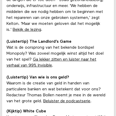
de dingen die er toe doen - zoals gezondheidszorg,
onderwijs, infrastructuur en meer. 'We hebben de
middelen die we nodig hebben om te beginnen met
het repareren van onze gebroken systemen,' zegt
Kelton. 'Maar we moeten geloven dat het mogelijk
is.'
Bekijk de lezing
.
(Luistertip) The Landlord’s Game
Wat is de oorsprong van het bekende bordspel
Monopoly? Was zoveel mogelijk winst altijd het doel
van het spel?
Ga lekker zitten en luister naar het
verhaal van 99% Invisible
.
(Luistertip) Van wie is ons geld?
Waarom is de creatie van geld in handen van
particuliere banken en wat betekent dat voor ons?
Redacteur Thomas Bollen neemt je mee in de wereld
van het grote geld.
Beluister de podcastserie
.
(Kijktip) White Cube