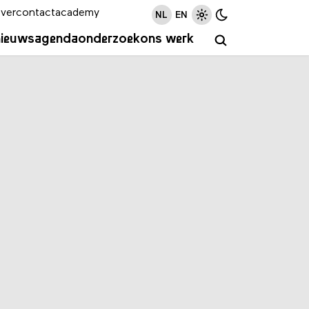
ver
contact
academy
NL
EN
nieuws
agenda
onderzoek
ons werk