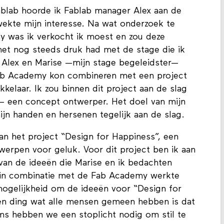
ablab hoorde ik Fablab manager Alex aan de
ekte mijn interesse. Na wat onderzoek te
 was ik verkocht ik moest en zou deze
k het nog steeds druk had met de stage die ik
 Alex en Marise —mijn stage begeleidster—
ab Academy kon combineren met een project
kelaar. Ik zou binnen dit project aan de slag
 — een concept ontwerper. Het doel van mijn
ijn handen en hersenen tegelijk aan de slag.
n het project “Design for Happiness”, een
werpen voor geluk. Voor dit project ben ik aan
van de ideeën die Marise en ik bedachten
t in combinatie met de Fab Academy werkte
ogelijkheid om de ideeën voor “Design for
én ding wat alle mensen gemeen hebben is dat
oms hebben we een stoplicht nodig om stil te