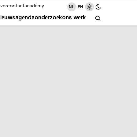
ver
contact
academy
NL
EN
nieuws
agenda
onderzoek
ons werk