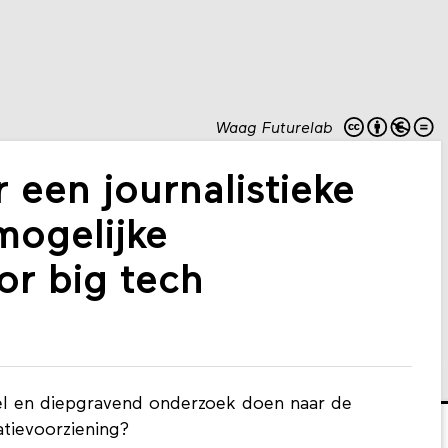
Waag Futurelab
 een journalistieke
mogelijke
or big tech
ueel en diepgravend onderzoek doen naar de
atievoorziening?