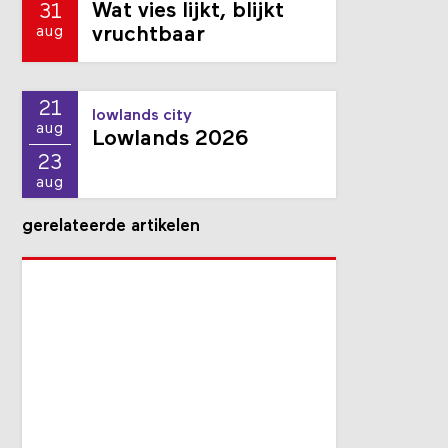
Wat vies lijkt, blijkt
31
aug
vruchtbaar
21
lowlands city
aug
Lowlands 2026
23
aug
gerelateerde artikelen