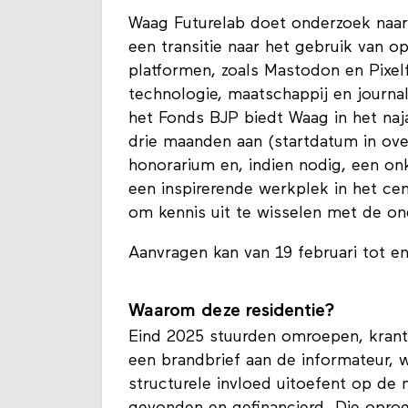
Waag Futurelab doet onderzoek naar a
een transitie naar het gebruik van o
platformen, zoals Mastodon en Pixel
technologie, maatschappij en journa
het Fonds BJP biedt Waag in het naja
drie maanden aan (startdatum in ove
honorarium en, indien nodig, een on
een inspirerende werkplek in het c
om kennis uit te wisselen met de o
Aanvragen kan van 19 februari tot en
Waarom deze residentie?
Eind 2025 stuurden omroepen, krante
een brandbrief aan de informateur, 
structurele invloed uitoefent op de
gevonden en gefinancierd. Die oproe