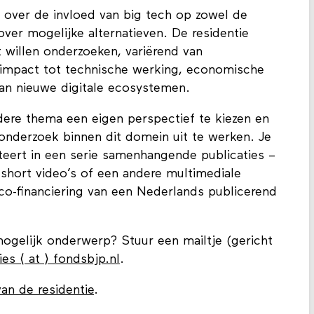
g over de invloed van big tech op zowel de
over mogelijke alternatieven. De residentie
t willen onderzoeken, variërend van
impact tot technische werking, economische
an nieuwe digitale ecosystemen.
dere thema een eigen perspectief te kiezen en
onderzoek binnen dit domein uit te werken. Je
lteert in een serie samenhangende publicaties –
 short video’s of een andere multimediale
 co-financiering van een Nederlands publicerend
mogelijk onderwerp? Stuur een mailtje (gericht
es ⟨ at ⟩ fondsbjp.nl
.
an de residentie
.