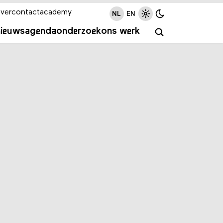
ver
contact
academy
NL
EN
nieuws
agenda
onderzoek
ons werk