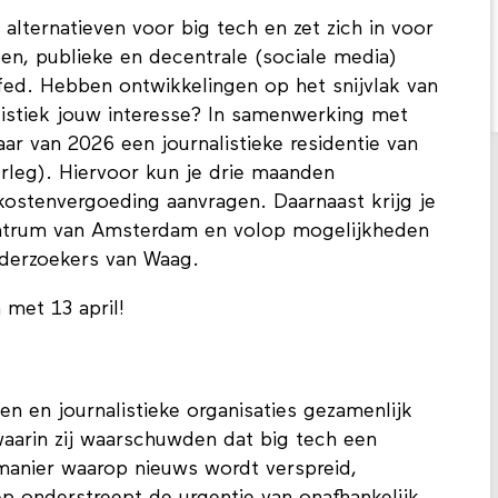
lternatieven voor big tech en zet zich in voor
pen, publieke en decentrale (sociale media)
fed. Hebben ontwikkelingen op het snijvlak van
listiek jouw interesse? In samenwerking met
ar van 2026 een journalistieke residentie van
rleg). Hiervoor kun je drie maanden
kostenvergoeding aanvragen. Daarnaast krijg je
entrum van Amsterdam en volop mogelijkheden
nderzoekers van Waag.
 met 13 april!
n en journalistieke organisaties gezamenlijk
waarin zij waarschuwden dat big tech een
 manier waarop nieuws wordt verspreid,
p onderstreept de urgentie van onafhankelijk