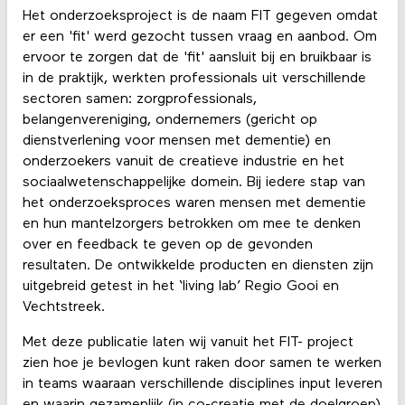
Het onderzoeksproject is de naam FIT gegeven omdat
er een 'fit' werd gezocht tussen vraag en aanbod. Om
ervoor te zorgen dat de 'fit' aansluit bij en bruikbaar is
in de praktijk, werkten professionals uit verschillende
sectoren samen: zorgprofessionals,
belangenvereniging, ondernemers (gericht op
dienstverlening voor mensen met dementie) en
onderzoekers vanuit de creatieve industrie en het
sociaalwetenschappelijke domein. Bij iedere stap van
het onderzoeksproces waren mensen met dementie
en hun mantelzorgers betrokken om mee te denken
over en feedback te geven op de gevonden
resultaten. De ontwikkelde producten en diensten zijn
uitgebreid getest in het ‘living lab’ Regio Gooi en
Vechtstreek.
Met deze publicatie laten wij vanuit het FIT- project
zien hoe je bevlogen kunt raken door samen te werken
in teams waaraan verschillende disciplines input leveren
en waarin gezamenlijk (in co-creatie met de doelgroep)