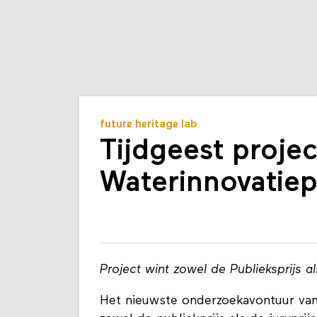
future heritage lab
Tijdgeest projec
Waterinnovatiepr
Project wint zowel de Publieksprijs al
Het nieuwste onderzoekavontuur van