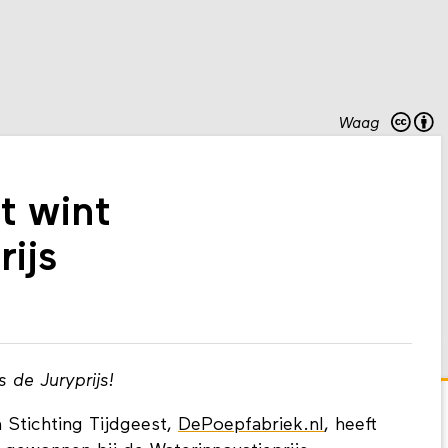
Waag
t wint
ijs
s de Juryprijs!
 Stichting Tijdgeest,
DePoepfabriek.nl
, heeft