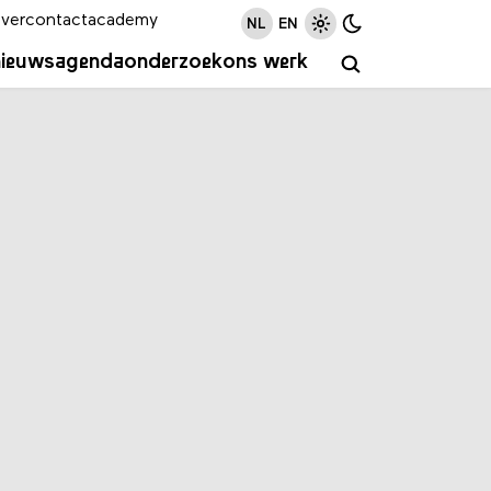
ver
contact
academy
NL
EN
nieuws
agenda
onderzoek
ons werk