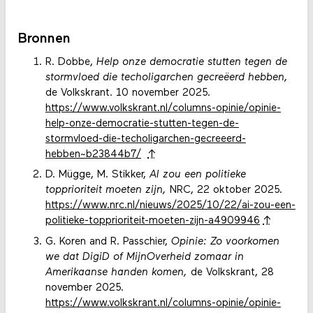
Bronnen
R. Dobbe,
Help onze democratie stutten tegen de
stormvloed die techoligarchen gecreëerd hebben,
de Volkskrant. 10 november 2025.
https://www.volkskrant.nl/columns-opinie/opinie-
help-onze-democratie-stutten-tegen-de-
stormvloed-die-techoligarchen-gecreeerd-
hebben~b23844b7/
↑
D. Mügge, M. Stikker,
AI zou een politieke
topprioriteit moeten zijn,
NRC, 22 oktober 2025.
https://www.nrc.nl/nieuws/2025/10/22/ai-zou-een-
politieke-topprioriteit-moeten-zijn-a4909946
↑
G. Koren and R. Passchier,
Opinie: Zo voorkomen
we dat DigiD of MijnOverheid zomaar in
Amerikaanse handen komen,
de Volkskrant, 28
november 2025.
https://www.volkskrant.nl/columns-opinie/opinie-