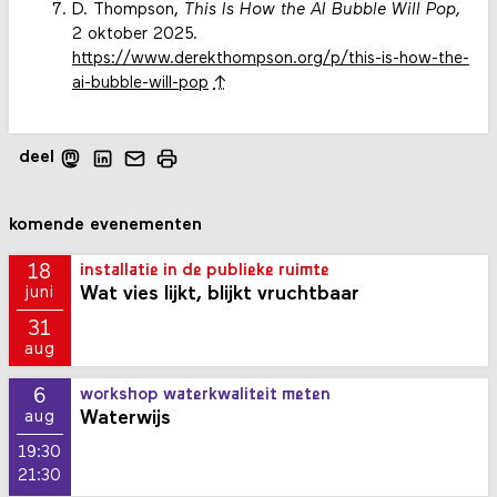
D. Thompson,
This Is How the AI Bubble Will Pop,
2 oktober 2025.
https://www.derekthompson.org/p/this-is-how-the-
ai-bubble-will-pop
↑
deel
komende evenementen
18
installatie in de publieke ruimte
Wat vies lijkt, blijkt vruchtbaar
juni
31
aug
6
workshop waterkwaliteit meten
Waterwijs
aug
19:30
21:30