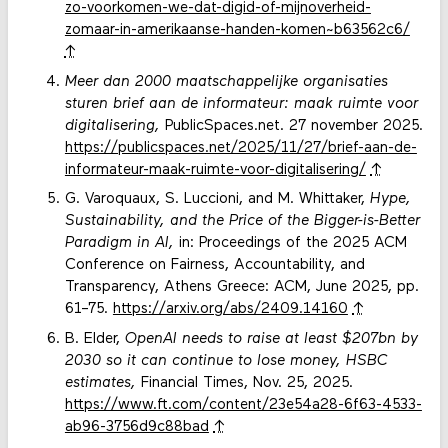
zo-voorkomen-we-dat-digid-of-mijnoverheid-
zomaar-in-amerikaanse-handen-komen~b63562c6/
↑
Meer dan 2000 maatschappelijke organisaties
sturen brief aan de informateur: maak ruimte voor
digitalisering,
PublicSpaces.net. 27 november 2025.
https://publicspaces.net/2025/11/27/brief-aan-de-
informateur-maak-ruimte-voor-digitalisering/
↑
G. Varoquaux, S. Luccioni, and M. Whittaker,
Hype,
Sustainability, and the Price of the Bigger-is-Better
Paradigm in AI,
in: Proceedings of the 2025 ACM
Conference on Fairness, Accountability, and
Transparency, Athens Greece: ACM, June 2025, pp.
61–75.
https://arxiv.org/abs/2409.14160
↑
B. Elder,
OpenAI needs to raise at least $207bn by
2030 so it can continue to lose money, HSBC
estimates,
Financial Times, Nov. 25, 2025.
https://www.ft.com/content/23e54a28-6f63-4533-
ab96-3756d9c88bad
↑