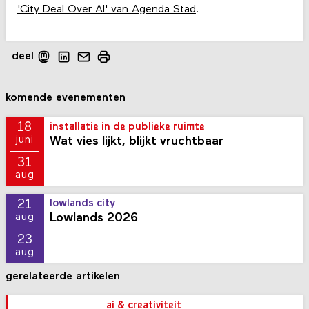
'City Deal Over AI' van Agenda Stad
.
deel
komende evenementen
18
installatie in de publieke ruimte
Wat vies lijkt, blijkt vruchtbaar
juni
31
aug
21
lowlands city
Lowlands 2026
aug
23
aug
gerelateerde artikelen
ai & creativiteit