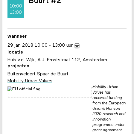
Buurt #2
10:00
13:00
wanneer
29
jan
2018
10:00
13:00
uur
locatie
Huis v.d. Wijk, A.J. Ernststraat 112, Amsterdam
projecten
Buitenveldert Spaar de Buurt
Mobility Urban Values
Mobility Urban
Values has
received funding
from the European
Union’s Horizon
2020 research and
innovation
programme under
grant agreement