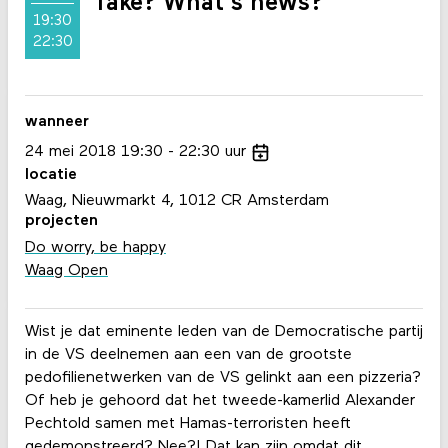
fake? What's news?
19:30
22:30
wanneer
24
mei
2018
19:30
22:30
uur
locatie
Waag, Nieuwmarkt 4, 1012 CR Amsterdam
projecten
Do worry, be happy
Waag Open
Wist je dat eminente leden van de Democratische partij
in de VS deelnemen aan een van de grootste
pedofilienetwerken van de VS gelinkt aan een pizzeria?
Of heb je gehoord dat het tweede-kamerlid Alexander
Pechtold samen met Hamas-terroristen heeft
gedemonstreerd
?
Nee?! Dat kan zijn omdat dit