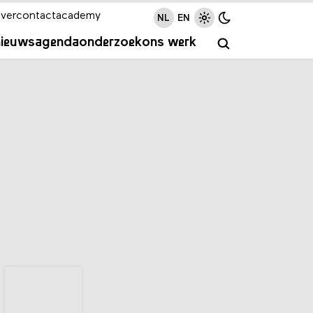
ver
contact
academy
NL
EN
nieuws
agenda
onderzoek
ons werk