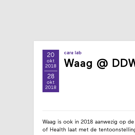
care lab
20
Waag @ DD
okt
2018
28
okt
2018
Waag is ook in 2018 aanwezig op d
of Health laat met de tentoonstellin