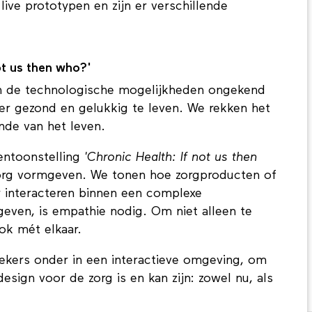
ive prototypen en zijn er verschillende
ot us then who?'
in de technologische mogelijkheden ongekend
ger gezond en gelukkig te leven. We rekken het
nde van het leven.
entoonstelling
'Chronic Health: If not us then
org vormgeven. We tonen hoe zorgproducten of
ar interacteren binnen een complexe
even, is empathie nodig. Om niet alleen te
ok mét elkaar.
ekers onder in een interactieve omgeving, om
esign voor de zorg is en kan zijn: zowel nu, als