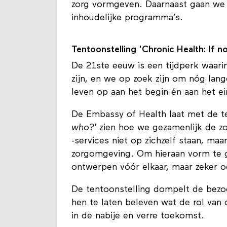
zorg vormgeven. Daarnaast gaan we l
inhoudelijke programma’s.
Tentoonstelling 'Chronic Health: If n
De 21ste eeuw is een tijdperk waar
zijn, en we op zoek zijn om nóg lan
leven op aan het begin én aan het ei
De Embassy of Health laat met de t
who?'
zien hoe we gezamenlijk de z
-services niet op zichzelf staan, ma
zorgomgeving. Om hieraan vorm te g
ontwerpen vóór elkaar, maar zeker o
De tentoonstelling dompelt de bezo
hen te laten beleven wat de rol van d
in de nabije en verre toekomst.