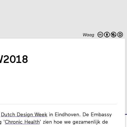
Waag
W2018
e
Dutch Design Week
in Eindhoven. De Embassy
g '
Chronic Health
' zien hoe we gezamenlijk de