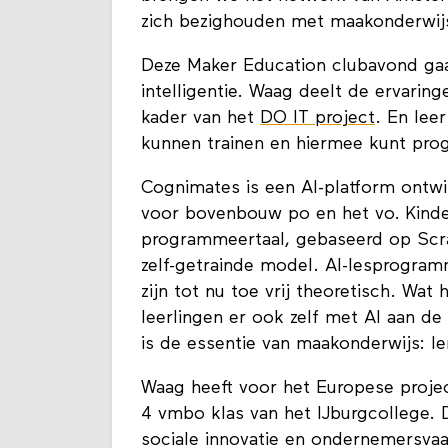
zich bezighouden met maakonderwijs 
Deze Maker Education clubavond gaat 
intelligentie. Waag deelt de ervaring
kader van het
DO IT project
. En leer
kunnen trainen en hiermee kunt pr
Cognimates is een AI-platform ontwi
voor bovenbouw po en het vo. Kinde
programmeertaal, gebaseerd op Scr
zelf-getrainde model. AI-lesprogram
zijn tot nu toe vrij theoretisch. Wat
leerlingen er ook zelf met AI aan d
is de essentie van maakonderwijs: l
Waag heeft voor het Europese proje
4 vmbo klas van het IJburgcollege. 
sociale innovatie en ondernemersva