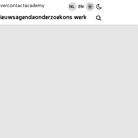
ver
contact
academy
NL
EN
nieuws
agenda
onderzoek
ons werk