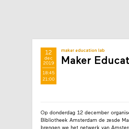
maker education lab
12
Maker Educat
dec
2019
18:45
21:00
Op donderdag 12 december organis
Bibliotheek Amsterdam de zesde Ma
brengen we het netwerk van Amsterd