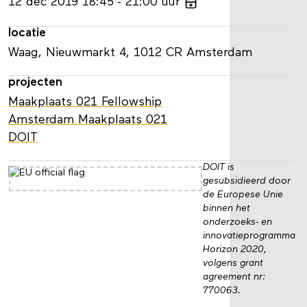
12
dec
2019
18:45
21:00
uur
locatie
Waag, Nieuwmarkt 4, 1012 CR Amsterdam
projecten
Maakplaats 021 Fellowship
Amsterdam Maakplaats 021
DOIT
DOIT is
gesubsidieerd door
de Europese Unie
binnen het
onderzoeks- en
innovatieprogramma
Horizon 2020,
volgens grant
agreement nr:
770063.