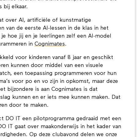
bij elkaar.
over AI, artificiële of kunstmatige
en van de eerste AI-lessen in de klas in het
 je hoe jij en je leerlingen zelf een AI-model
ogrammeren in
Cognimates
.
kkeld voor kinderen vanaf 8 jaar en geschikt
ren kunnen door middel van een visuele
atch, een toepassing programmeren voor hun
ma’s voor po en vo zijn in opkomst, maar deze
 het bijzondere is aan Cognimates is dat
e slag kunnen en er iets mee kunnen maken. Dat
eren door te maken.
ct DO IT een pilotprogramma gedraaid met een
DO IT gaat over maakonderwijs in het kader van
ardigheden. Op deze clubavond delen we onze