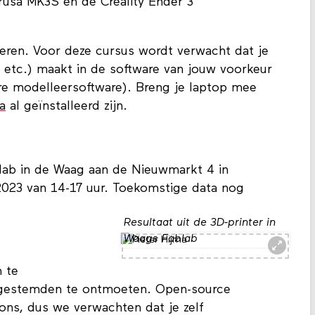
rusa MK3S en de Creality Ender 3
leren. Voor deze cursus wordt verwacht dat je
 etc.) maakt in de software van jouw voorkeur
ere modelleersoftware). Breng je laptop mee
a
al geïnstalleerd zijn.
lab in de Waag aan de Nieuwmarkt 4 in
023 van 14-17 uur. Toekomstige data nog
Resultaat uit de 3D-printer in
Waags Fablab
 te
jkgestemden te ontmoeten. Open-source
 ons, dus we verwachten dat je zelf