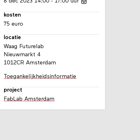
8
dec
2023
14:00
17:00
uur
kosten
75 euro
locatie
Waag Futurelab
Nieuwmarkt 4
1012CR Amsterdam
Toegankelijkheidsinformatie
project
FabLab Amsterdam