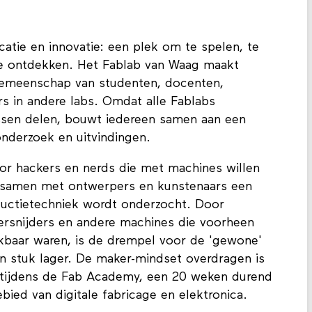
atie en innovatie: een plek om te spelen, te
 te ontdekken. Het Fablab van Waag maakt
gemeenschap van studenten, docenten,
s in andere labs. Omdat alle Fablabs
ssen delen, bouwt iedereen samen aan een
onderzoek en uitvindingen.
oor hackers en nerds die met machines willen
n samen met ontwerpers en kunstenaars een
ductietechniek wordt onderzocht. Door
sersnijders en andere machines die voorheen
ikbaar waren, is de drempel voor de 'gewone'
n stuk lager. De maker-mindset overdragen is
jks tijdens de Fab Academy, een 20 weken durend
ied van digitale fabricage en elektronica.