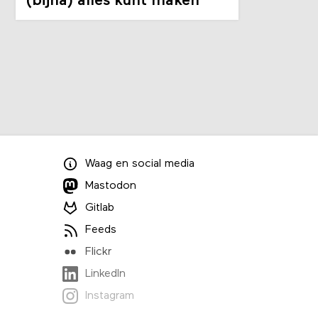
(bijna) alles kunt maken
Waag
en
social media
Mastodon
Gitlab
Feeds
Flickr
LinkedIn
Instagram