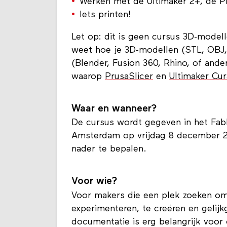
Werken met de Ultimaker 2+, de P
Iets printen!
Let op: dit is geen cursus 3D-model
weet hoe je 3D-modellen (STL, OBJ,
(Blender, Fusion 360, Rhino, of and
waarop
PrusaSlicer
en
Ultimaker Cur
Waar en wanneer?
De cursus wordt gegeven in het Fab
Amsterdam op vrijdag 8 december 2
nader te bepalen.
Voor wie?
Voor makers die een plek zoeken om
experimenteren, te creëren en geli
documentatie is erg belangrijk voor