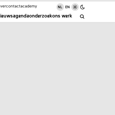
ver
contact
academy
NL
EN
nieuws
agenda
onderzoek
ons werk