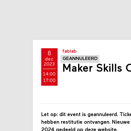
fablab
8
GEANNULEERD
dec
2023
Maker Skills 
14:00
17:00
Let op: dit event is geannuleerd. Tic
hebben restitutie ontvangen. Nieuwe
2024 gedeeld op deze website.