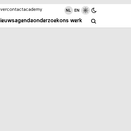
ver
contact
academy
NL
EN
nieuws
agenda
onderzoek
ons werk