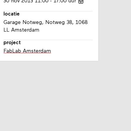
30
nov
2013
11:00
17:00
uur
locatie
Garage Notweg, Notweg 38, 1068
LL Amsterdam
project
FabLab Amsterdam