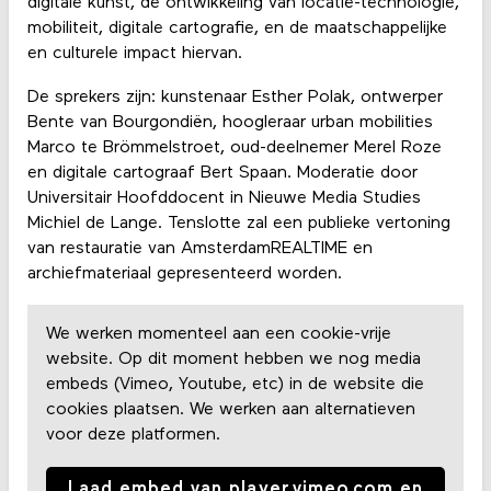
digitale kunst, de ontwikkeling van locatie-technologie,
mobiliteit, digitale cartografie, en de maatschappelijke
en culturele impact hiervan.
De sprekers zijn: kunstenaar Esther Polak, ontwerper
Bente van Bourgondiën, hoogleraar urban mobilities
Marco te Brömmelstroet, oud-deelnemer Merel Roze
en digitale cartograaf Bert Spaan. Moderatie door
Universitair Hoofddocent in Nieuwe Media Studies
Michiel de Lange. Tenslotte zal een publieke vertoning
van restauratie van AmsterdamREALTIME en
archiefmateriaal gepresenteerd worden.
We werken momenteel aan een cookie-vrije
website. Op dit moment hebben we nog media
embeds (Vimeo, Youtube, etc) in de website die
cookies plaatsen. We werken aan alternatieven
voor deze platformen.
Laad embed van player.vimeo.com en