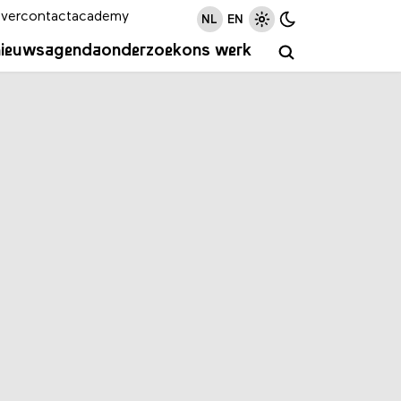
ver
contact
academy
NL
EN
nieuws
agenda
onderzoek
ons werk