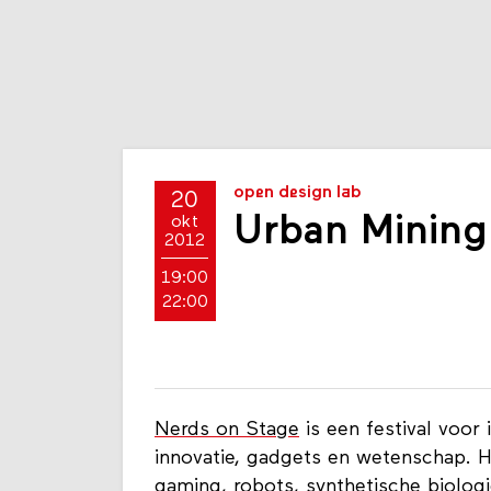
open design lab
20
Urban Mining
okt
2012
19:00
22:00
Nerds on Stage
is een festival voor 
innovatie, gadgets en wetenschap. H
gaming, robots, synthetische biologi