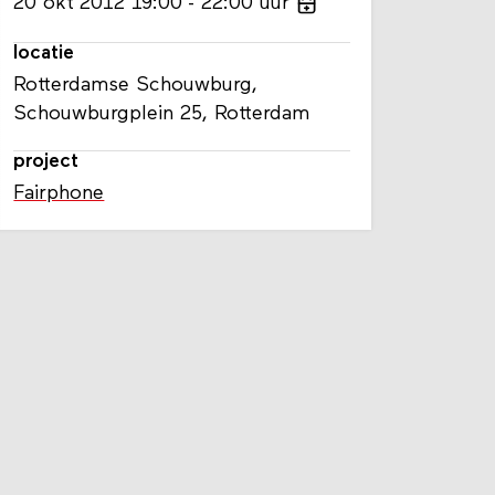
20
okt
2012
19:00
22:00
uur
locatie
Rotterdamse Schouwburg,
Schouwburgplein 25, Rotterdam
project
Fairphone