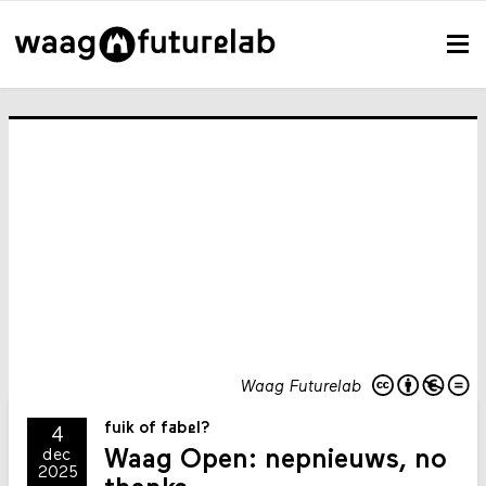
Waag Futurelab
fuik of fabel?
4
Waag Open: nepnieuws, no
dec
2025