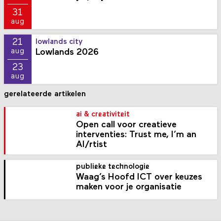
31
aug
21
lowlands city
Lowlands 2026
aug
23
aug
gerelateerde artikelen
ai & creativiteit
Open call voor creatieve
interventies: Trust me, I’m an
AI/rtist
publieke technologie
Waag’s Hoofd ICT over keuzes
maken voor je organisatie