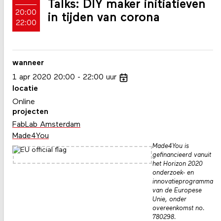
Talks: DIY maker initiatieven
20:00
in tijden van corona
22:00
wanneer
1
apr
2020
20:00
22:00
uur
locatie
Online
projecten
FabLab Amsterdam
Made4You
Made4You is
gefinancieerd vanuit
het Horizon 2020
onderzoek- en
innovatieprogramma
van de Europese
Unie, onder
overeenkomst no.
780298.