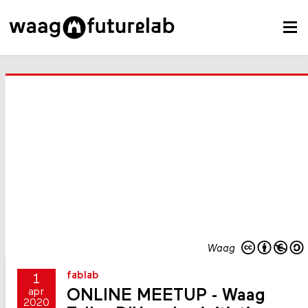
Waag
fablab
1
ONLINE MEETUP - Waag
apr
2020