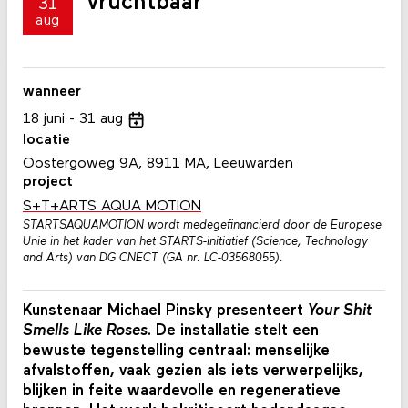
vruchtbaar
31
aug
wanneer
18
juni
31
aug
locatie
Oostergoweg 9A, 8911 MA, Leeuwarden
project
S+T+ARTS AQUA MOTION
STARTSAQUAMOTION wordt medegefinancierd door de Europese
Unie in het kader van het STARTS-initiatief (Science, Technology
and Arts) van DG CNECT (GA nr. LC-03568055).
Kunstenaar Michael Pinsky presenteert
Your Shit
Smells Like Roses
. De installatie stelt een
bewuste tegenstelling centraal: menselijke
afvalstoffen, vaak gezien als iets verwerpelijks,
blijken in feite waardevolle en regeneratieve