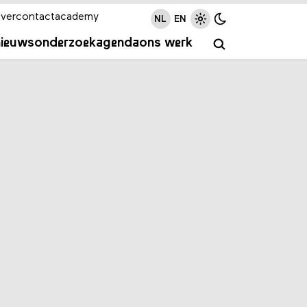
ver
contact
academy
NL
EN
nieuws
onderzoek
agenda
ons werk