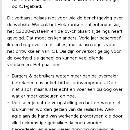
Het ontbreekt de rijksoverheid aan lerend vermogen
op ICT-gebied.
Dit verbaast helaas niet voor wie de berichtgeving over
de website Werk.nl, het Elektronisch Patiëntendossier,
het C2000-systeem en de ov-chipkaart zijdelings heeft
gevolgd. Dat moet en kan anders. Vorig jaar beschreef
ik een blog over smart cities, met daarin regels voor
het ontwikkelen van ICT. Die zijn onverkort geldig voor
de overheid als geheel en kunnen veel ellende
voorkomen. Het gaat om:
Burgers & gebruikers weten meer dan de overheid;
betrek hen dus actief bij het ontwerpproces. Doe
niet alsof, maar luister echt en voer een dialoog over
wat er moet gebeuren en hoe.
Realiseer je dat de vraagstelling en het ontwerp niet
los kunnen worden gezien van de realisatie. Werk
agile
aan de hand van werkende prototypen die door
alle toekomstige gebruikers kunnen worden
beoordeeld, en wees bereid zonodig opnieuw te