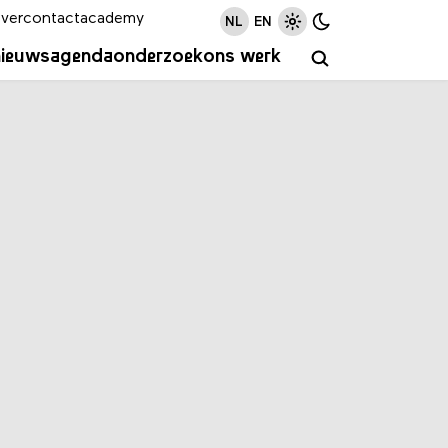
ver
contact
academy
NL
EN
nieuws
agenda
onderzoek
ons werk