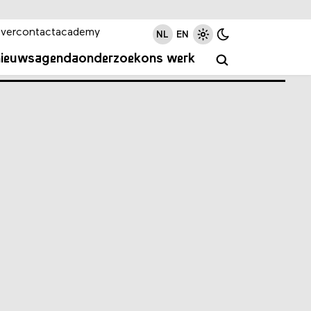
ver
contact
academy
NL
EN
nieuws
agenda
onderzoek
ons werk