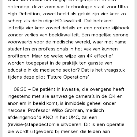
Want wat houdt het begrip 4K eigenlijk in? In een
notendop: deze vorm van technologie staat voor Ultra
High Definition, zowel beeld als geluid zijn vier keer zo
scherp als de huidige HD-kwaliteit. Dat betekent
letterlijk vier keer zoveel details en een grotere kijkhoek
zonder verlies van beeldkwaliteit. Een mogelijke sprong
voorwaarts voor de medische wereld, waar met name
studenten en professionals in het vak van kunnen
profiteren. Maar op welke wijze kan 4K effectief
worden toegepast in de praktijk ten gunste van
educatie in de medische sector? Dat is het vraagstuk
tijdens deze pilot ‘Future Operations’.
08:30 – De patiënt in kwestie, die overigens heeft
ingestemd met alle aanwezige camera’s in de OK en
anoniem in beeld komt, is inmiddels geheel onder
narcose. Professor Wilko Grolman, medisch
afdelingshoofd KNO in het UMC, zal een
(revisie-)stapedectomie uitvoeren. Dit is een operatie
die wordt uitgevoerd bij mensen die leiden aan