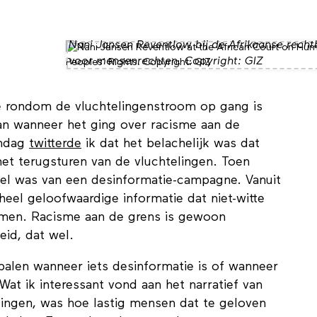
ezig te houden, worden ook de dupe van de
Nani Jansen Reventlow bij de Afrikaanse rech
voor mensenrechten. Copyright: GIZ
ie rondom de vluchtelingenstroom op gang is
n wanneer het ging over racisme aan de
ondag
twitterde
ik dat het belachelijk was dat
et terugsturen van de vluchtelingen. Toen
l was van een desinformatie-campagne. Vanuit
eel geloofwaardige informatie dat niet-witte
amen. Racisme aan de grens is gewoon
id, dat wel.
epalen wanneer iets desinformatie is of wanneer
at ik interessant vond aan het narratief van