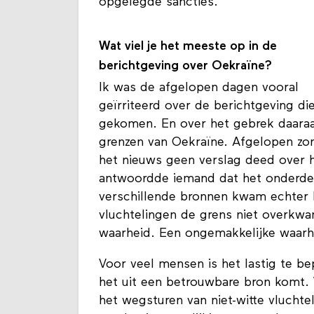
gekozen om zich met deze oorlog b
opgelegde sancties.
Wat viel je het meeste op in de
berichtgeving over Oekraïne?
Ik was de afgelopen dagen vooral
geïrriteerd over de berichtgeving d
gekomen. En over het gebrek daaraa
grenzen van Oekraïne. Afgelopen z
het nieuws geen verslag deed over h
antwoordde iemand dat het onderdee
verschillende bronnen kwam echter h
vluchtelingen de grens niet overkw
waarheid. Een ongemakkelijke waarhe
Voor veel mensen is het lastig te b
het uit een betrouwbare bron komt. W