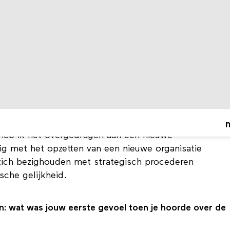
htenadvocaat en keynote spreker tijdens
de
1 maart, live vanuit de OBA. Waag vroeg
ne en de rol die media en desinformatie spelen
 momenteel bezig met rechtvaardige digitale
Fund
opgericht, dat zich bezighoudt met het
tszaken op het gebied van mensenrechten in
r heb ik het overgedragen aan een nieuwe
ig met het opzetten van een nieuwe organisatie
zich bezighouden met strategisch procederen
ische gelijkheid.
en: wat was jouw eerste gevoel toen je hoorde over de