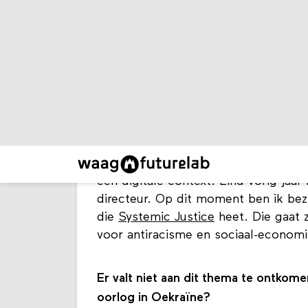
Nani Jansen Reventlow is mensenrec
Staat van het Internet
op donderdag 3
Reventlow over de situatie in Oekraï
in de hybride oorlog.
Dag Nani, op wat voor manier ben jij
informatievoorziening?
In 2017 heb ik het
Digital Freedom 
ondersteunen van strategische rech
een digitale context. Eind vorig jaa
directeur. Op dit moment ben ik bez
die
Systemic Justice
heet. Die gaat 
voor antiracisme en sociaal-econom
Er valt niet aan dit thema te ontkom