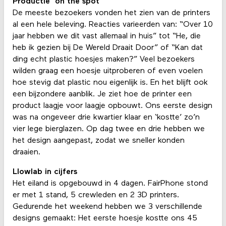
Productie ‘on the spot’
De meeste bezoekers vonden het zien van de printers
al een hele beleving. Reacties varieerden van: “Over 10
jaar hebben we dit vast allemaal in huis” tot “He, die
heb ik gezien bij De Wereld Draait Door” of “Kan dat
ding echt plastic hoesjes maken?” Veel bezoekers
wilden graag een hoesje uitproberen of even voelen
hoe stevig dat plastic nou eigenlijk is. En het blijft ook
een bijzondere aanblik. Je ziet hoe de printer een
product laagje voor laagje opbouwt. Ons eerste design
was na ongeveer drie kwartier klaar en ‘kostte’ zo’n
vier lege bierglazen. Op dag twee en drie hebben we
het design aangepast, zodat we sneller konden
draaien.
Llowlab in cijfers
Het eiland is opgebouwd in 4 dagen. FairPhone stond
er met 1 stand, 5 crewleden en 2 3D printers.
Gedurende het weekend hebben we 3 verschillende
designs gemaakt: Het eerste hoesje kostte ons 45