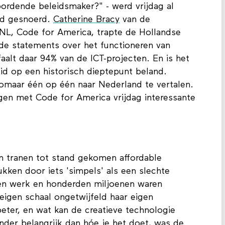
ordende beleidsmaker?" - werd vrijdag al
nd gesnoerd.
Catherine Bracy
van de
NL, Code for America, trapte de Hollandse
nde statements over het functioneren van
aalt daar 94% van de ICT-projecten. En is het
id op een historisch dieptepunt beland.
 zomaar één op één naar Nederland te vertalen.
gen met Code for America vrijdag interessante
n tranen tot stand gekomen affordable
kken door iets 'simpels' als een slechte
ren werk en honderden miljoenen waren
igen schaal ongetwijfeld haar eigen
beter, en wat kan de creatieve technologie
nder belangrijk dan hóe je het doet, was de