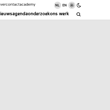
ver
contact
academy
NL
EN
nieuws
agenda
onderzoek
ons werk