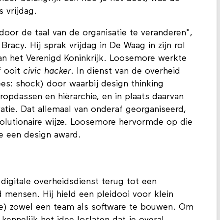
s vrijdag.
 door de taal van de organisatie te veranderen",
racy. Hij sprak vrijdag in De Waag in zijn rol
 van het Verenigd Koninkrijk. Loosemore werkte
f ooit
civic hacker
. In dienst van de overheid
ees: shock) door waarbij design thinking
ropdassen en hiërarchie, en in plaats daarvan
atie. Dat allemaal van onderaf georganiseerd,
evolutionaire wijze. Loosemore hervormde op die
e een design award.
digitale overheidsdienst terug tot een
d mensen. Hij hield een pleidooi voor klein
de) zowel een team als software te bouwen. Om