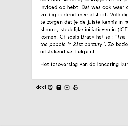
de controle terug te krijgen moet je 
invloed op hebt. Dat was ook waar d
vrijdagochtend mee afsloot. Volledig
te zorgen dat je de juiste kennis in 
slimme, stedelijke initiatieven in (I
komen. Of zoals Bracy het zei: "
The 
the people in 21st century''
. Zo bezi
uitstekend vertrekpunt.
Het fotoverslag van de lancering ku
deel