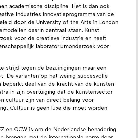
n academische discipline. Het is dan ook
reative Industries innovatieprogramma van de
leid door de University of the Arts in London
modellen daarin centraal staan. Kunst
zoek voor de creatieve industrie en heeft
tenschappelijk laboratoriumonderzoek voor
te strijd tegen de bezuinigingen maar een
t. De varianten op het weinig succesvolle
n beperkt deel van de kracht van de kunsten
lstra in zijn overtuiging dat de kunstensector
n cultuur zijn van direct belang voor
ng. Cultuur is geen luxe die moet worden
 EZ en OCW is om de Nederlandse benadering
s te brengen met de internationale norm door