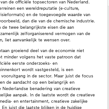
n van de officiële topsectoren van Nederland.
rreinen een wereldreputatie (e-culture,
evisieformats) en de toegevoegde waarde van
ijvoorbeeld, dan die van de chemische industrie.
n de twee belangrijkste eisen die aan
zamenlijk zelforganiserend vermogen van de
m, liet aanvankelijk te wensen over.
ntaan groeiend deel van de economie niet
t minder volgens het vaste patroon dat
iciële eerste onderzoeks- en
innenkort wordt vastgesteld, is een
vooruitgang in de sector. Maar juist de focus
en de aandacht op een belangrijk en
e Nederlandse benadering van creatieve
kelijke aanpak. In de laatste wordt de creatieve
edia- en entertainment, creatieve zakelijke
En juist die laatste blijken in de huidige