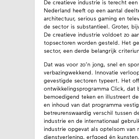
De creatieve industrie is terecht ee
Nederland heeft op een aantal deelte
architectuur, serious gaming en tel
de sector is substantieel. Groter, b
De creatieve industrie voldoet zo aa
topsectoren worden gesteld. Het ge
sector, een derde belangrijk criteriu
Dat was voor zo’n jong, snel en spo
verbazingwekkend. Innovatie verloop
gevestigde sectoren typeert. Het off
ontwikkelingsprogramma Click, dat b
bemoedigend teken en illustreert de 
en inhoud van dat programma vestig
betreurenswaardig verschil tussen d
industrie en de internationaal gebrui
industrie opgevat als optelsom van m
dienstverlening, erfgoed én kunsten. 