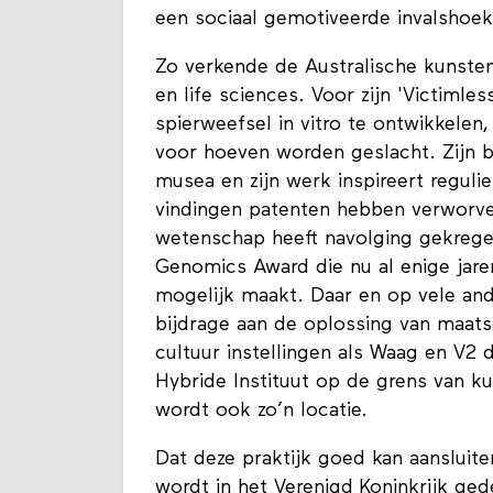
een sociaal gemotiveerde invalshoek
Zo verkende de Australische kunste
en life sciences. Voor zijn 'Victimles
spierweefsel in vitro te ontwikkelen
voor hoeven worden geslacht. Zijn bio
musea en zijn werk inspireert regul
vindingen patenten hebben verworven
wetenschap heeft navolging gekrege
Genomics Award die nu al enige jar
mogelijk maakt. Daar en op vele ande
bijdrage aan de oplossing van maat
cultuur instellingen als Waag en V2 
Hybride Instituut op de grens van k
wordt ook zo’n locatie.
Dat deze praktijk goed kan aansluit
wordt in het Verenigd Koninkrijk ge