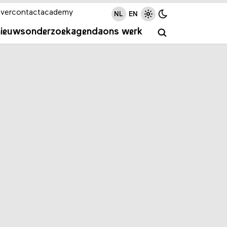
ver
contact
academy
NL
EN
nieuws
onderzoek
agenda
ons werk