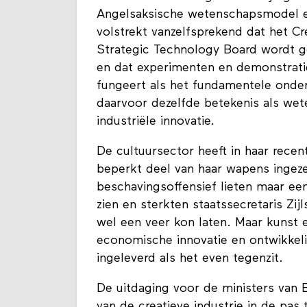
Angelsaksische wetenschapsmodel ee
volstrekt vanzelfsprekend dat het C
Strategic Technology Board wordt ge
en dat experimenten en demonstratie
fungeert als het fundamentele onder
daarvoor dezelfde betekenis als we
industriële innovatie.
De cultuursector heeft in haar recen
beperkt deel van haar wapens ingeze
beschavingsoffensief lieten maar ee
zien en sterkten staatssecretaris Zij
wel een veer kon laten. Maar kunst e
economische innovatie en ontwikkeli
ingeleverd als het even tegenzit.
De uitdaging voor de ministers van
van de creatieve industrie in de pa