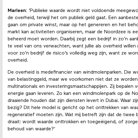
Marleen
: 'Publieke waarde wordt niet voldoende meegewo
de overheid, terwijl het om publiek geld gaat. Een aanbes
gaan om private winst, maar op het genereren en het beh
markt kan activiteiten organiseren, maar de Noordzee is
beheerd moet worden. Daarbij zegt een bedrijf in zo’n aanb
te veel van ons verwachten, want jullie als overheid willen n
voor zo’n bedrijf de risico’s volledig weg zijn, want ze wo
overheid.
De overheid is medefinancier van windmolenparken. Die w
van belastinggeld, maar we voorkomen niet dat ze worde
multinationals en investeringsmaatschappijen. Zij bepalen 
energie gaan leveren. Zo kan een windmolenpark op de N
draaiende houden dat zijn diensten levert in Dubai. Waar zi
bezig? Dit hele model is gericht op het onttrekken van waar
regeneratief moeten zijn. Wat mij betreft zijn dat de twee
draait: wordt waarde onttrokken en toegeëigend, of zorg
behoud van waarde?'