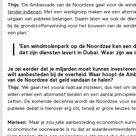
Thijs
: 'De Ambassade van de Noordzee gaat voor de win
tender indienen
. Met een werkgroep maken we een alternat
uitgaan van publieke belangen. Daarin laten we ook de dil
bij de grondstoffenwinning voor het bouwen van de win
een plan.'
'Een windmolenpark op de Noordzee kan een 
dat zijn diensten levert in Dubai. Waar zijn we 
Je zei eerder dat je miljarden moet kunnen investeren 
wilt aanbesteden bij de overheid. Waar hoopt de Am
van de Noordzee dat geld vandaan te halen?
Thijs
: 'We gaan het vooral radicaal insteken, dus niet om
willen enkel een alternatief bieden en een aantal principi
zetten. De komende decennia wordt de Noordzee voor ee
publieke debat is hierover erg stil, terwijl er grote keuzes te
Marleen
: 'Maar je zóu jullie aanbesteding economisch kun
economische voorwaarde is nu dat er waardevermeerdering