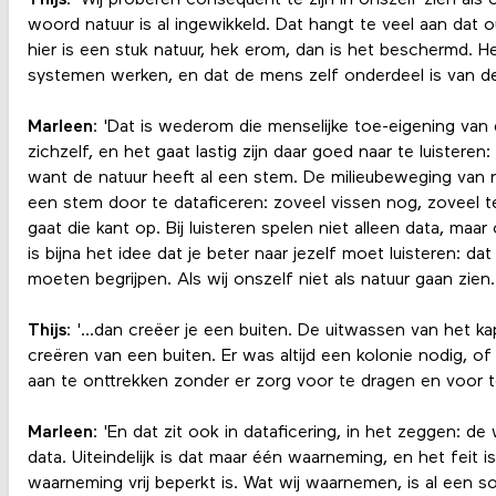
Thijs
: 'Wij proberen consequent te zijn in onszelf zien als
woord natuur is al ingewikkeld. Dat hangt te veel aan dat
hier is een stuk natuur, hek erom, dan is het beschermd. 
systemen werken, en dat de mens zelf onderdeel is van de 
Marleen
: 'Dat is wederom die menselijke toe-eigening van
zichzelf, en het gaat lastig zijn daar goed naar te luisteren
want de natuur heeft al een stem. De milieubeweging van n
een stem door te dataficeren: zoveel vissen nog, zoveel t
gaat die kant op. Bij luisteren spelen niet alleen data, ma
is bijna het idee dat je beter naar jezelf moet luisteren: da
moeten begrijpen. Als wij onszelf niet als natuur gaan zien
Thijs
: '...dan creëer je een buiten. De uitwassen van het ka
creëren van een buiten. Er was altijd een kolonie nodig, of
aan te onttrekken zonder er zorg voor te dragen en voor t
Marleen
: 'En dat zit ook in dataficering, in het zeggen: de 
data. Uiteindelijk is dat maar één waarneming, en het feit i
waarneming vrij beperkt is. Wat wij waarnemen, is al een 