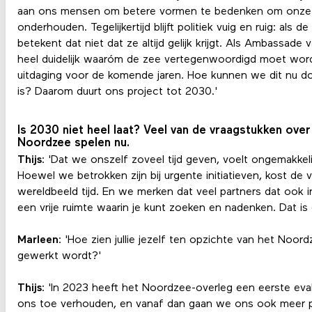
aan ons mensen om betere vormen te bedenken om onze r
onderhouden. Tegelijkertijd blijft politiek vuig en ruig: als d
betekent dat niet dat ze altijd gelijk krijgt. Als Ambassa
heel duidelijk waaróm de zee vertegenwoordigd moet word
uitdaging voor de komende jaren. Hoe kunnen we dit nu do
is? Daarom duurt ons project tot 2030.'
Is 2030 niet heel laat? Veel van de vraagstukken over
Noordzee spelen nu.
Thijs
: 'Dat we onszelf zoveel tijd geven, voelt ongemakkeli
Hoewel we betrokken zijn bij urgente initiatieven, kost de
wereldbeeld tijd. En we merken dat veel partners dat ook 
een vrije ruimte waarin je kunt zoeken en nadenken. Dat is
Marleen
: 'Hoe zien jullie jezelf ten opzichte van het Noo
gewerkt wordt?'
Thijs
: 'In 2023 heeft het Noordzee-overleg een eerste ev
ons toe verhouden, en vanaf dan gaan we ons ook meer publ