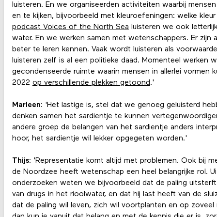
luisteren. En we organiseerden activiteiten waarbij mense
en te kijken, bijvoorbeeld met kleuroefeningen: welke kle
podcast Voices of the North Sea
luisteren we ook letterl
water. En we werken samen met wetenschappers. Er zijn a
beter te leren kennen. Vaak wordt luisteren als voorwaard
luisteren zelf is al een politieke daad. Momenteel werke
gecondenseerde ruimte waarin mensen in allerlei vormen ku
2022
op verschillende plekken getoond
.'
Marleen
: 'Het lastige is, stel dat we genoeg geluisterd h
denken samen het sardientje te kunnen vertegenwoordigen
andere groep de belangen van het sardientje anders interpr
hoor, het sardientje wil lekker opgegeten worden.'
Thijs
: 'Representatie komt altijd met problemen. Ook bij 
de Noordzee heeft wetenschap een heel belangrijke rol. Uit 
onderzoeken weten we bijvoorbeeld dat de paling uitsterft.
van drugs in het rioolwater, en dat hij last heeft van de sl
dat de paling wil leven, zich wil voortplanten en op zoveel 
dan kun je vanuit dat belang en met de kennis die er is, zo