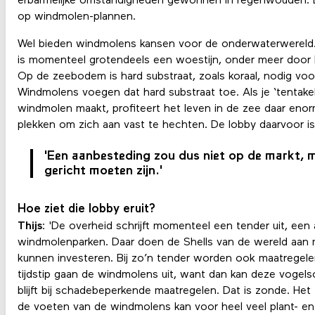
erbarmelijke omstandigheden gewonnen in regenwouden. D
op windmolen-plannen.
Wel bieden windmolens kansen voor de onderwaterwerel
is momenteel grotendeels een woestijn, onder meer door 
Op de zeebodem is hard substraat, zoals koraal, nodig vo
Windmolens voegen dat hard substraat toe. Als je ‘tentake
windmolen maakt, profiteert het leven in de zee daar enor
plekken om zich aan vast te hechten. De lobby daarvoor i
'Een aanbesteding zou dus niet op de markt, 
gericht moeten zijn.'
Hoe ziet die lobby eruit?
Thijs
: 'De overheid schrijft momenteel een tender uit, ee
windmolenparken. Daar doen de Shells van de wereld aan 
kunnen investeren. Bij zo’n tender worden ook maatregelen
tijdstip gaan de windmolens uit, want dan kan deze vogels
blijft bij schadebeperkende maatregelen. Dat is zonde. He
de voeten van de windmolens kan voor heel veel plant- en 