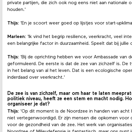
private partijen, die zich ook nog eens niet aan nationale
houden.'
Thijs
: 'En je scoort weer goed op lijstjes voor start-upklima
Marleen
: 'Ik vind het begrip resilience, veerkracht, veel int
een belangrijke factor in duurzaamheid. Speelt dat bij julli
Thijs
: 'Bij de oprichting hebben we voor Ambassade van 
geformuleerd. De eerste is dat de zee van zichzelf is. De t
in het belang van al het leven. Dat is een ecologische ope
inderdaad over veerkracht.'
De zee is van zichzelf, maar om haar te laten meepra
politiek niveau, heeft ze een stem en macht nodig. H
organiseer je dat?
Thijs
: 'Op dit moment is de Noordzee in handen van acht l
niet vertegenwoordigd. Er zijn mensen die opkomen voor 
voor de gezondheid van de zee. Het werk van organisaties
Noordzee of Milieudefensie is fantastisch, maar ons punt 