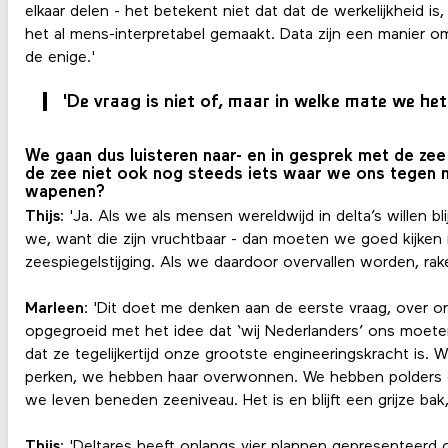
elkaar delen - het betekent niet dat dat de werkelijkheid 
het al mens-interpretabel gemaakt. Data zijn een manier om
de enige.'
'De vraag is niet of, maar in welke mate we he
We gaan dus luisteren naar- en in gesprek met de zee 
de zee niet ook nog steeds iets waar we ons tegen
wapenen?
Thijs
: 'Ja. Als we als mensen wereldwijd in delta’s willen b
we, want die zijn vruchtbaar - dan moeten we goed kijken
zeespiegelstijging. Als we daardoor overvallen worden, rake
Marleen
: 'Dit doet me denken aan de eerste vraag, over on
opgegroeid met het idee dat ‘wij Nederlanders’ ons moet
dat ze tegelijkertijd onze grootste engineeringskracht is. 
perken, we hebben haar overwonnen. We hebben polders 
we leven beneden zeeniveau. Het is en blijft een grijze bak,
Thijs
: 'Deltares heeft onlangs vier plannen gepresenteerd 