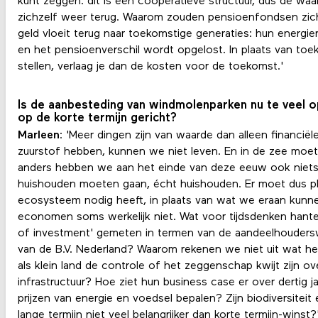
kunt zeggen: dit is een coöperatieve structuur, dus de waa
zichzelf weer terug. Waarom zouden pensioenfondsen zich
geld vloeit terug naar toekomstige generaties: hun energi
en het pensioenverschil wordt opgelost. In plaats van toe
stellen, verlaag je dan de kosten voor de toekomst.'
Is de aanbesteding van windmolenparken nu te veel o
op de korte termijn gericht?
Marleen
: 'Meer dingen zijn van waarde dan alleen financië
zuurstof hebben, kunnen we niet leven. En in de zee moe
anders hebben we aan het einde van deze eeuw ook niet
huishouden moeten gaan, écht huishouden. Er moet dus pl
ecosysteem nodig heeft, in plaats van wat we eraan kunnen
economen soms werkelijk niet. Wat voor tijdsdenken hante
of investment' gemeten in termen van de aandeelhouders
van de B.V. Nederland? Waarom rekenen we niet uit wat he
als klein land de controle of het zeggenschap kwijt zijn ov
infrastructuur? Hoe ziet hun business case er over dertig jaar
prijzen van energie en voedsel bepalen? Zijn biodiversiteit
lange termijn niet veel belangrijker dan korte termijn-winst?