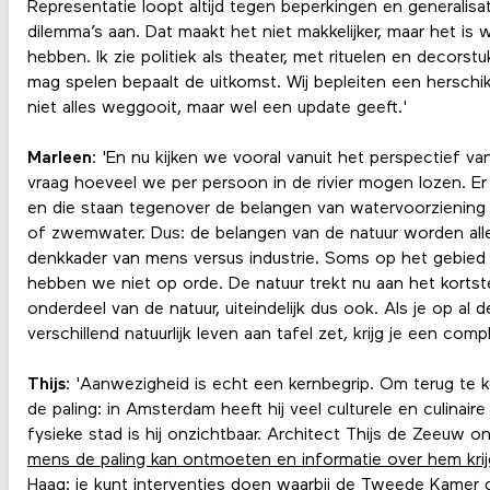
Representatie loopt altijd tegen beperkingen en generalisa
dilemma’s aan. Dat maakt het niet makkelijker, maar het is
hebben. Ik zie politiek als theater, met rituelen en decorst
mag spelen bepaalt de uitkomst. Wij bepleiten een herschik
niet alles weggooit, maar wel een update geeft.'
Marleen
: 'En nu kijken we vooral vanuit het perspectief v
vraag hoeveel we per persoon in de rivier mogen lozen. Er 
en die staan tegenover de belangen van watervoorziening
of zwemwater. Dus: de belangen van de natuur worden all
denkkader van mens versus industrie. Soms op het gebied 
hebben we niet op orde. De natuur trekt nu aan het kortst
onderdeel van de natuur, uiteindelijk dus ook. Als je op al
verschillend natuurlijk leven aan tafel zet, krijg je een com
Thijs
: 'Aanwezigheid is echt een kernbegrip. Om terug te
de paling: in Amsterdam heeft hij veel culturele en culinair
fysieke stad is hij onzichtbaar. Architect Thijs de Zeeuw 
mens de paling kan ontmoeten en informatie over hem krij
Haag: je kunt interventies doen waarbij de Tweede Kamer 