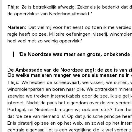
Thijs
: 'Ze is betrekkelijk afwezig. Zeker als je bedenkt dat
de oppervlakte van Nederland uitmaakt.'
Marleen
: 'Dat viel mij voor het eerst op toen ik me verdie
regie heeft op zee. Militaire oefeningen, visserij, windmolen
heel veel met zo weinig oppervlak.'
'De Noordzee was meer een grote, onbekende g
De Ambassade van de Noordzee zegt: de zee is van zi
Op welke manieren mengen we ons als mensen nu in 
Thijs
: 'We hebben de scheepvaart, we vissen, we surfe
windmolenparken en boren naar olie. We onttrekken miner
zeewier, we trekken internetkabels door de zee. Ik zie gel
internet. Nadat de paus het eigendom over de zee verdeel
Portugal, zei Nederland: mogen wij ook een stuk? Toen he
dat ‘de zee van niemand is’. Op dat juridische principe h
Er is piraterij op zee en op het web, en zowel op het intern
centrale eigenaar. Het is een vergelijking die ik wel verder 