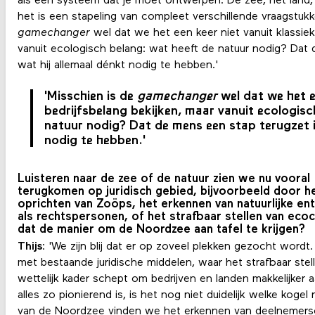
als een systeem dat je moet ontwerpen. De zee, het land, 
het is een stapeling van compleet verschillende vraagstukk
gamechanger
wel dat we het een keer niet vanuit klassiek
vanuit ecologisch belang: wat heeft de natuur nodig? Dat 
wat hij allemaal dénkt nodig te hebben.'
'Misschien is de
gamechanger
wel dat we het e
bedrijfsbelang bekijken, maar vanuit ecologisc
natuur nodig? Dat de mens een stap terugzet i
nodig te hebben.'
Luisteren naar de zee of de natuur zien we nu vooral
terugkomen op juridisch gebied, bijvoorbeeld door h
oprichten van Zoöps, het erkennen van natuurlijke ent
als rechtspersonen, of het strafbaar stellen van ecoci
dat de manier om de Noordzee aan tafel te krijgen?
Thijs
: 'We zijn blij dat er op zoveel plekken gezocht wordt
met bestaande juridische middelen, waar het strafbaar ste
wettelijk kader schept om bedrijven en landen makkelijker
alles zo pionierend is, is het nog niet duidelijk welke kogel
van de Noordzee vinden we het erkennen van deelnemer