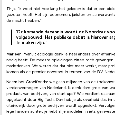
Thijs
: 'Ik weet niet hoe lang het geleden is dat er een bio
gezeten heeft. Het zijn economen, juristen en aanverwante
de macht hebben.'
'De komende decennia wordt de Noordzee voor
volgebouwd. Het publieke debat is hierover erg 
te maken zijn.'
Marleen
: 'Vanuit ecologie denk je heel anders over afhan
nodig heeft. De meeste opleidingen zitten toch gevangen i
marktdenken. We weten dat dat niet meer werkt, maar pro
komen als de premier constant in termen van de B.V. Neder
Neem het Groeifonds: we gaan miljarden van de toekomst i
verdienvermogen van Nederland. Ik denk dan: groei van wa
product, van bedrijven, van start-ups? Wie verdient daaraa
opgekocht door Big Tech. Dan heb je als overheid dus inno
uiteindelijk door grote bedrijven wordt opgeslokt. Vervolge
lege handen achter: je hebt al je middelen in iets geïnvest