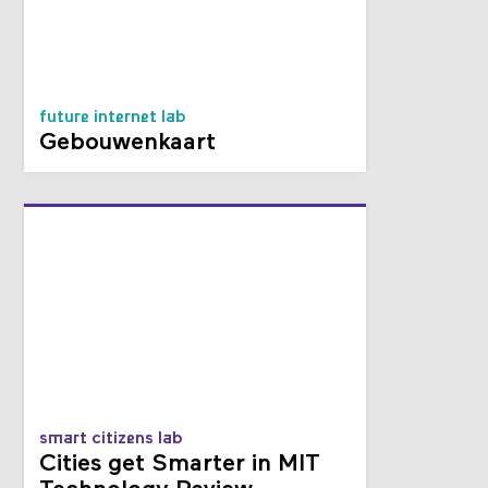
future internet lab
Gebouwenkaart
smart citizens lab
Cities get Smarter in MIT