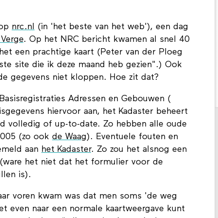
 op
nrc.nl
(in 'het beste van het web'), een dag
 Verge
. Op het NRC bericht kwamen al snel 40
et een prachtige kaart (Peter van der Ploeg
ste site die ik deze maand heb gezien".) Ook
e gegevens niet kloppen. Hoe zit dat?
 Basisregistraties Adressen en Gebouwen (
sgegevens hiervoor aan, het Kadaster beheert
ijd volledig of up-to-date. Zo hebben alle oude
1005 (zo ook
de Waag
). Eventuele fouten en
gemeld aan
het Kadaster
. Zo zou het alsnog een
ware het niet dat het formulier voor de
len is).
 naar voren kwam was dat men soms 'de weg
niet even naar een normale kaartweergave kunt