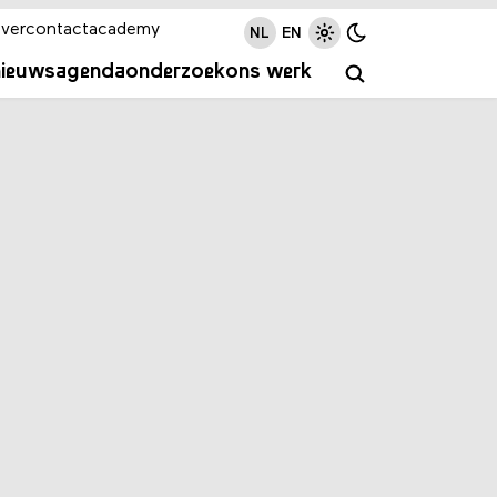
ver
contact
academy
NL
EN
nieuws
agenda
onderzoek
ons werk