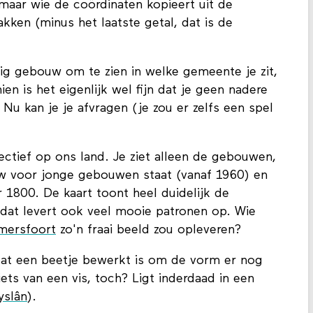
 maar wie de coördinaten kopieert uit de
kken (minus het laatste getal, dat is de
rig gebouw om te zien in welke gemeente je zit,
en is het eigenlijk wel fijn dat je geen nadere
Nu kan je je afvragen (je zou er zelfs een spel
ectief op ons land. Je ziet alleen de gebouwen,
auw voor jonge gebouwen staat (vanaf 1960) en
1800. De kaart toont heel duidelijk de
dat levert ook veel mooie patronen op. Wie
mersfoort
zo'n fraai beeld zou opleveren?
at een beetje bewerkt is om de vorm er nog
 iets van een vis, toch? Ligt inderdaad in een
yslân
).