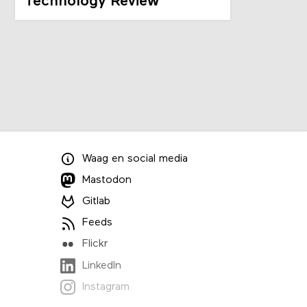
Technology Review
Waag
en
social media
Mastodon
Gitlab
Feeds
Flickr
LinkedIn
Instagram