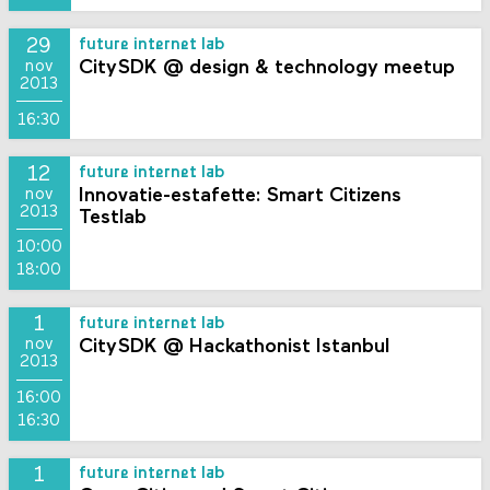
29
future internet lab
CitySDK @ design & technology meetup
nov
2013
16:30
12
future internet lab
Innovatie-estafette: Smart Citizens
nov
2013
Testlab
10:00
18:00
1
future internet lab
CitySDK @ Hackathonist Istanbul
nov
2013
16:00
16:30
1
future internet lab