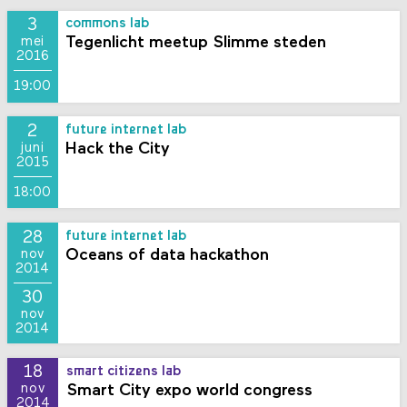
3
commons lab
Tegenlicht meetup Slimme steden
mei
2016
19:00
2
future internet lab
Hack the City
juni
2015
18:00
28
future internet lab
Oceans of data hackathon
nov
2014
30
nov
2014
18
smart citizens lab
Smart City expo world congress
nov
2014