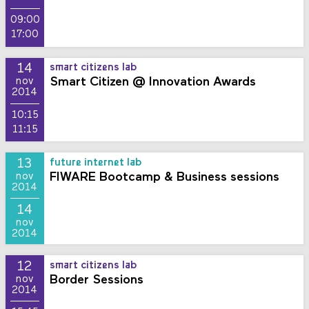
09:00
17:00
14
smart citizens lab
Smart Citizen @ Innovation Awards
nov
2014
10:15
11:15
13
future internet lab
FIWARE Bootcamp & Business sessions
nov
2014
14
nov
2014
12
smart citizens lab
Border Sessions
nov
2014