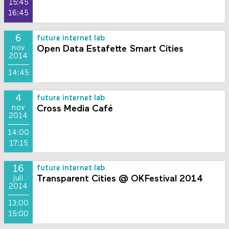
15:45
16:45
6
future internet lab
Open Data Estafette Smart Cities
nov
2014
14:45
4
future internet lab
Cross Media Café
nov
2014
14:00
17:15
16
future internet lab
Transparent Cities @ OKFestival 2014
juli
2014
13:00
15:00