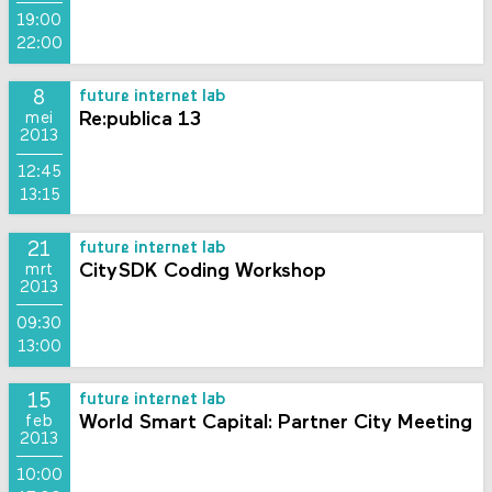
19:00
22:00
8
future internet lab
Re:publica 13
mei
2013
12:45
13:15
21
future internet lab
CitySDK Coding Workshop
mrt
2013
09:30
13:00
15
future internet lab
World Smart Capital: Partner City Meeting
feb
2013
10:00