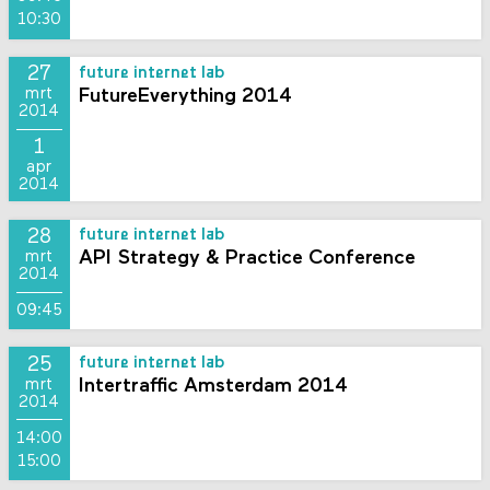
10:30
27
future internet lab
FutureEverything 2014
mrt
2014
1
apr
2014
28
future internet lab
API Strategy & Practice Conference
mrt
2014
09:45
25
future internet lab
Intertraffic Amsterdam 2014
mrt
2014
14:00
15:00