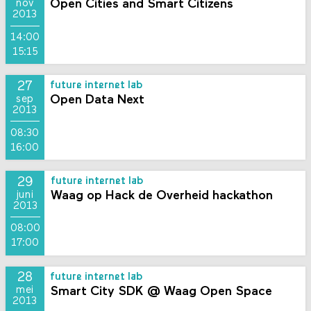
Open Cities and Smart Citizens
nov
2013
14:00
15:15
27
future internet lab
Open Data Next
sep
2013
08:30
16:00
29
future internet lab
Waag op Hack de Overheid hackathon
juni
2013
08:00
17:00
28
future internet lab
Smart City SDK @ Waag Open Space
mei
2013