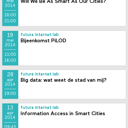
Will We Be As Smart As Our Cities?
mei
2014
18:00
21:00
19
future internet lab
Bijeenkomst PiLOD
mei
2014
11:00
16:00
28
future internet lab
Big data: wat weet de stad van mij?
apr
2014
19:00
13
future internet lab
Information Access in Smart Cities
apr
2014
09:45