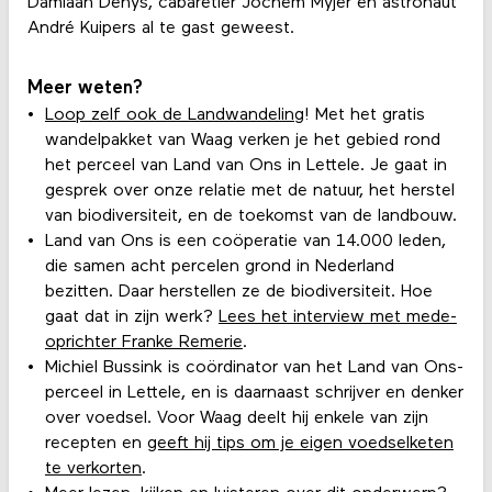
Damiaan Denys, cabaretier Jochem Myjer en astronaut
André Kuipers al te gast geweest.
Meer weten?
Loop zelf ook de Landwandeling
! Met het gratis
wandelpakket van Waag verken je het gebied rond
het perceel van Land van Ons in Lettele. Je gaat in
gesprek over onze relatie met de natuur, het herstel
van biodiversiteit, en de toekomst van de landbouw.
Land van Ons is een coöperatie van 14.000 leden,
die samen acht percelen grond in Nederland
bezitten. Daar herstellen ze de biodiversiteit. Hoe
gaat dat in zijn werk?
Lees het interview met mede-
oprichter Franke Remerie
.
Michiel Bussink is coördinator van het Land van Ons-
perceel in Lettele, en is daarnaast schrijver en denker
over voedsel. Voor Waag deelt hij enkele van zijn
recepten en
geeft hij tips om je eigen voedselketen
te verkorten
.