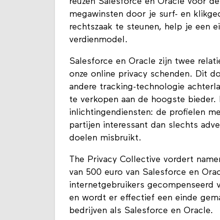
reuzen Salesforce en Oracle voor de
megawinsten door je surf- en klikge
rechtszaak te steunen, help je een e
verdienmodel.
Salesforce en Oracle zijn twee relat
onze online privacy schenden. Dit do
andere tracking-technologie achterla
te verkopen aan de hoogste bieder. 
inlichtingendiensten: de profielen m
partijen interessant dan slechts ad
doelen misbruikt.
The Privacy Collective vordert nam
van 500 euro van Salesforce en Or
internetgebruikers gecompenseerd v
en wordt er effectief een einde gem
bedrijven als Salesforce en Oracle.