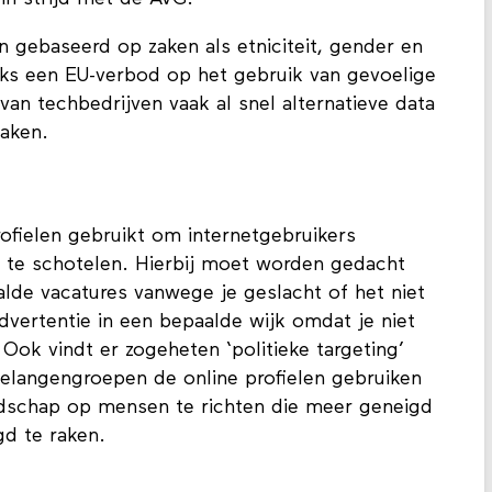
den gebaseerd op zaken als etniciteit, gender en
s een EU-verbod op het gebruik van gevoelige
an techbedrijven vaak al snel alternatieve data
maken.
fielen gebruikt om internetgebruikers
r te schotelen. Hierbij moet worden gedacht
aalde vacatures vanwege je geslacht of het niet
vertentie in een bepaalde wijk omdat je niet
ok vindt er zogeheten ‘politieke targeting’
f belangengroepen de online profielen gebruiken
dschap op mensen te richten die meer geneigd
gd te raken.