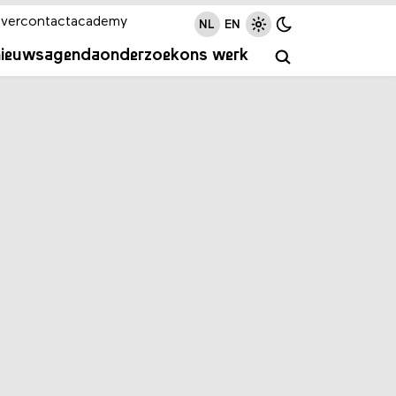
ver
contact
academy
NL
EN
nieuws
agenda
onderzoek
ons werk