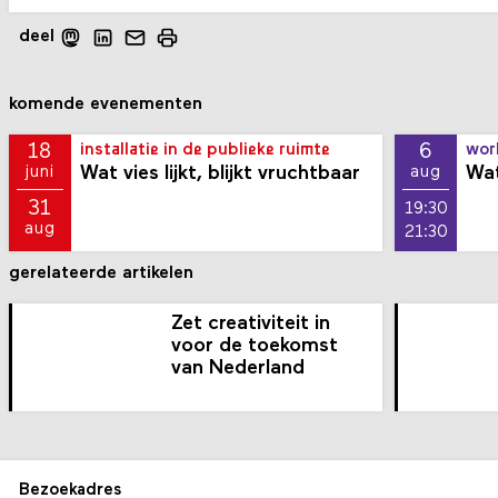
deel
komende evenementen
18
6
installatie in de publieke ruimte
wor
Wat vies lijkt, blijkt vruchtbaar
Wat
juni
aug
31
19:30
aug
21:30
gerelateerde artikelen
Zet creativiteit in
voor de toekomst
van Nederland
Bezoekadres