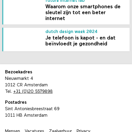
future internet lab
Waarom onze smart­phones de
sleutel zijn tot een beter
internet
dutch design week 2024
Je telefoon is kapot - en dat
beïnvloedt je gezondheid
Bezoekadres
Nieuwmarkt 4
1012 CR Amsterdam
Tel.
+31 (0)20 5579898
Postadres
Sint Antoniesbreestraat 69
1011 HB Amsterdam
Mensen
Vacatures
Zaalverhuur
Privacy