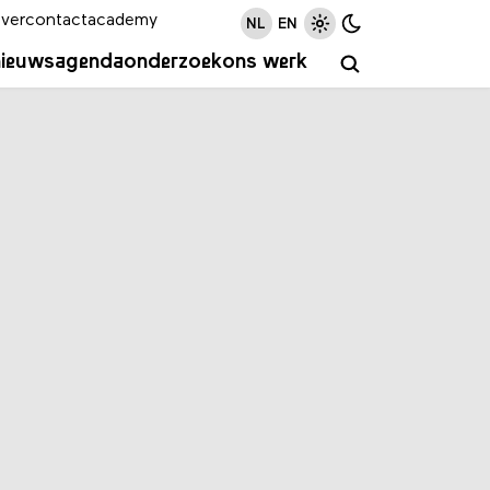
ver
contact
academy
NL
EN
nieuws
agenda
onderzoek
ons werk