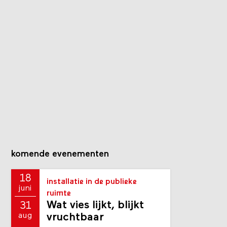
komende evenementen
18
installatie in de publieke
juni
ruimte
Wat vies lijkt, blijkt
31
aug
vruchtbaar