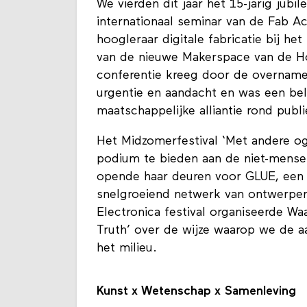
We vierden dit jaar het 15-jarig ju
internationaal seminar van de Fab A
hoogleraar digitale fabricatie bij h
van de nieuwe Makerspace van de 
conferentie kreeg door de overname
urgentie en aandacht en was een be
maatschappelijke alliantie rond publ
Het Midzomerfestival ‘Met andere o
podium te bieden aan de niet-mensel
opende haar deuren voor GLUE, een 
snelgroeiend netwerk van ontwerpers
Electronica festival organiseerde W
Truth’ over de wijze waarop we de a
het milieu.
Kunst x Wetenschap x Samenleving