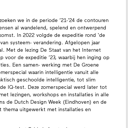
rzoeken we in de periode ’21-‘24 de contouren
ensen al wandelend, spelend en ontwerpend
omst. In 2022 volgde de expeditie rond ‘de
 van systeem- verandering. Afgelopen jaar
al. Met de lezing De Staat van het Internet
ap voor de expeditie ’23, waarbij hen inging op
enties. Een samen- werking met De Groene
rspecial waarin intelligentie vanuit alle
ktisch geschoolde intelligentie, tot slim
e IQ-test. Deze zomerspecial werd later tot
et lezingen, workshops en installaties in alle
ens de Dutch Design Week (Eindhoven) en de
thema uitgewerkt met installaties en