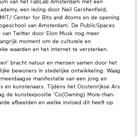
bileum van het FabLab Amsterdam met een
cademy, een lezing door Neil Gershenfield,
et MIT/ Center for Bits and Atoms en de opening
Hogeschool van Amsterdam. De PublicSpaces
 van Twitter door Elon Musk nog meer
langrijk moment om de culturele en
ieke waarden en het internet te versterken.
gen’ bracht natuur en mensen samen door het
ijke bewoners in stedelijke ontwikkeling. Waag
meerdaagse manifestatie van een jong en
 en kunstenaars. Tijdens het Oostenrijkse Ars
aag de kunstexpositie ‘Co(Owning) More-than-
arde afbeelden en welke invloed dit heeft op