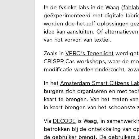
In de fysieke labs in de Waag (
fablab
geëxperimenteerd met digitale fabri
worden
doe-het-zelf oplossingen gez
idee kan aansluiten. Of alternatieve
van het
verven van textiel
.
Zoals in
VPRO’s Tegenlicht
werd get
CRISPR-Cas workshops, waar de mog
modificatie worden onderzocht, zowel
In het
Amsterdam Smart Citizens La
burgers zich organiseren en met te
kaart te brengen. Van het meten van
in kaart brengen van het schoonste
Via
DECODE
is Waag, in samenwerk
betrokken bij de ontwikkeling van o
de gebruiker brengt. De gebruikers b