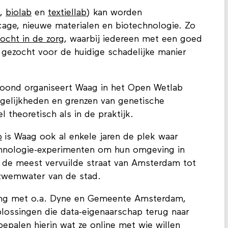
,
biolab
en
textiellab
) kan worden
cage, nieuwe materialen en biotechnologie. Zo
ocht in de zorg
, waarbij iedereen met een goed
n gezocht voor de huidige schadelijke manier
oond organiseert Waag in het Open Wetlab
elijkheden en grenzen van genetische
 theoretisch als in de praktijk.
b
is Waag ook al enkele jaren de plek waar
chnologie-experimenten om hun omgeving in
 de meest vervuilde straat van Amsterdam tot
 zwemwater van de stad.
ing met o.a. Dyne en Gemeente Amsterdam,
plossingen die data-eigenaarschap terug naar
epalen hierin wat ze online met wie willen