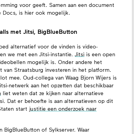
n kan dan ook door niemand worden ingezien of
stemming voor geeft. Samen aan een document
e Docs, is hier ook mogelijk.
lls met Jitsi, BigBlueButton
ed alternatief voor de vinden is video-
en we met een Jitsi-instantie.
Jitsi
is een open
deobellen mogelijk is. Onder andere het
 van Straatsburg investeren in het platform.
ilot mee. Oud-collega van Waag Bjorn Wijers is
itsi-netwerk aan het opzetten dat beschikbaar
m
liet weten dat ze kijken naar alternatieve
si. Dat er behoefte is aan alternatieven op dit
Staten start
justitie een onderzoek naar