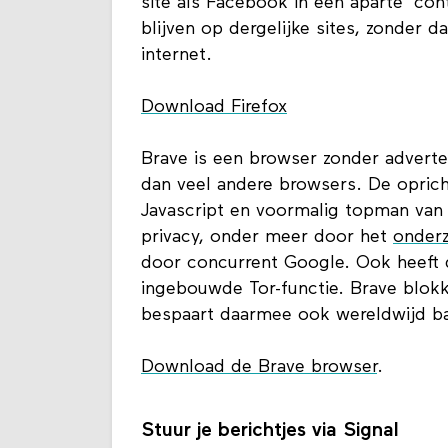
Firefox blokkeert standaard allerlei
site als Facebook in een aparte ‘con
blijven op dergelijke sites, zonder d
internet.
Download Firefox
Brave is een browser zonder advertent
dan veel andere browsers. De oprich
Javascript en voormalig topman van M
privacy, onder meer door het
onder
door concurrent Google. Ook heeft
ingebouwde Tor-functie. Brave blokk
bespaart daarmee ook wereldwijd b
Download de Brave browser
.