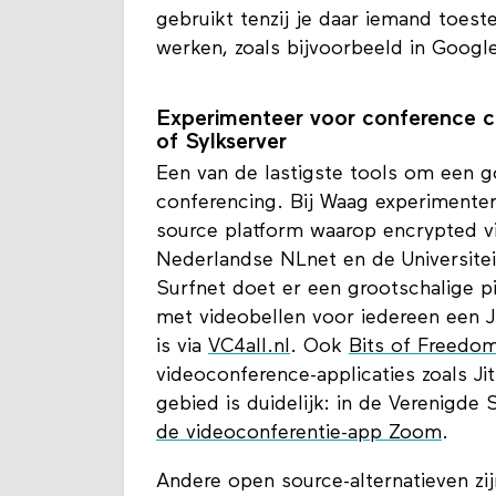
die je deelt is eerst versleuteld e
gebruikt tenzij je daar iemand toe
werken, zoals bijvoorbeeld in Googl
Experimenteer voor conference ca
of Sylkserver
Een van de lastigste tools om een go
conferencing. Bij Waag experimenter
source platform waarop encrypted vi
Nederlandse NLnet en de Universiteit
Surfnet doet er een grootschalige p
met videobellen voor iedereen een J
is via
VC4all.nl
. Ook
Bits of Freedo
videoconference-applicaties zoals Jit
gebied is duidelijk: in de Verenigde 
de videoconferentie-app Zoom
.