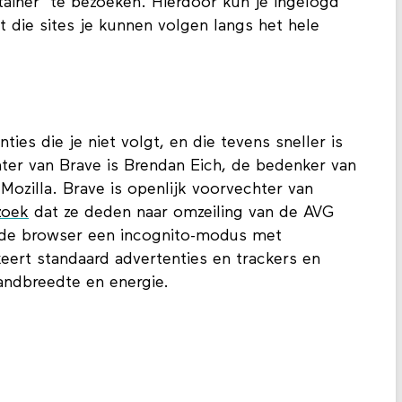
 trackers en biedt je de mogelijkheid om een
tainer’ te bezoeken. Hierdoor kun je ingelogd
at die sites je kunnen volgen langs het hele
ies die je niet volgt, en die tevens sneller is
ter van Brave is Brendan Eich, de bedenker van
ozilla. Brave is openlijk voorvechter van
zoek
dat ze deden naar omzeiling van de AVG
 de browser een incognito-modus met
eert standaard advertenties en trackers en
andbreedte en energie.