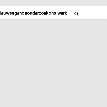
ver
contact
academy
NL
EN
nieuws
agenda
onderzoek
ons werk