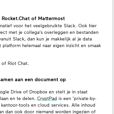
onmail biedt zowel gratis als betaalde accounts
a Rocket.Chat of Mattermost
natief voor het veelgebruikte Slack. Ook hier
irect met je collega’s overleggen en bestanden
anuit Slack, dan kun je makkelijk al je data
t platform helemaal naar eigen inzicht en smaak
 of Riot Chat.
 samen aan een document op
ogle Drive of Dropbox en stelt je in staat
laan en te delen.
CryptPad
is een ‘private-by-
e kantoor-tools en cloud services. Alle inhoud