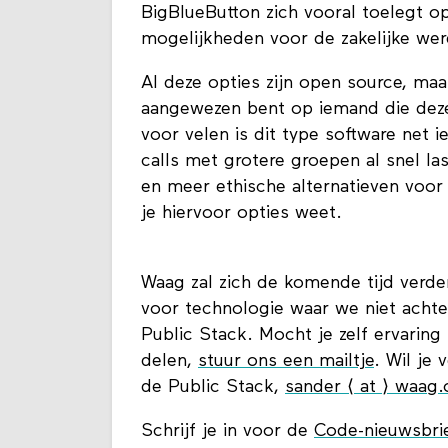
Andere open source-alternatieven zi
BigBlueButton zich vooral toelegt op
mogelijkheden voor de zakelijke we
Al deze opties zijn open source, maa
aangewezen bent op iemand die deze 
voor velen is dit type software net 
calls met grotere groepen al snel l
en meer ethische alternatieven voor
je hiervoor opties weet.
Waag zal zich de komende tijd verder
voor technologie waar we niet achte
Public Stack. Mocht je zelf ervaring
delen,
stuur ons een mailtje
. Wil je
de Public Stack,
sander ⟨ at ⟩ waag.