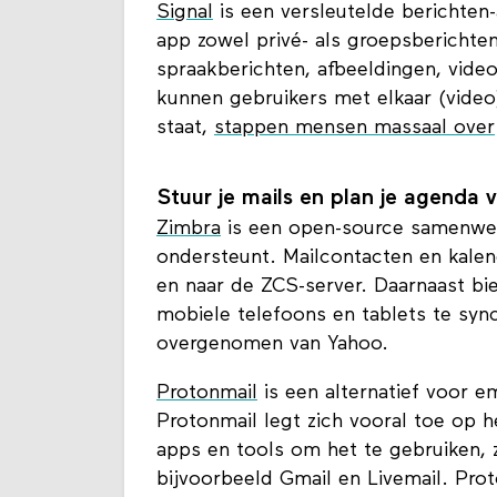
Stuur je berichtjes via Signal
Signal
is een versleutelde berichten
app zowel privé- als groepsberichten
spraakberichten, afbeeldingen, video
kunnen gebruikers met elkaar (vide
staat,
stappen mensen massaal over
Stuur je mails en plan je agenda 
Zimbra
is een open-source samenwer
ondersteunt. Mailcontacten en kale
en naar de ZCS-server. Daarnaast b
mobiele telefoons en tablets te syn
overgenomen van Yahoo.
Protonmail
is een alternatief voor e
Protonmail legt zich vooral toe op h
apps en tools om het te gebruiken, 