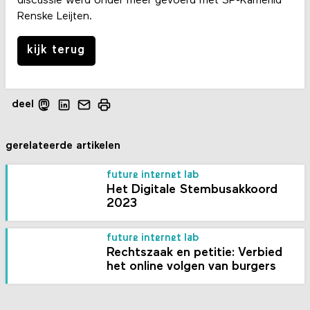
discussie werd onder meer gevoerd met SP-Kamerlid
Renske Leijten.
kijk terug
deel
gerelateerde artikelen
future internet lab
Het Digitale Stembusakkoord
2023
future internet lab
Rechtszaak en petitie: Verbied
het online volgen van burgers