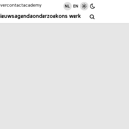
ver
contact
academy
NL
EN
nieuws
agenda
onderzoek
ons werk