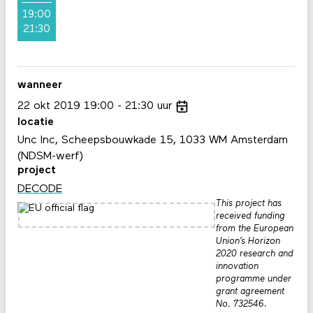
19:00
21:30
wanneer
22
okt
2019
19:00
21:30
uur
locatie
Unc Inc, Scheepsbouwkade 15, 1033 WM Amsterdam
(NDSM-werf)
project
DECODE
This project has
received funding
from the European
Union’s Horizon
2020 research and
innovation
programme under
grant agreement
No. 732546.