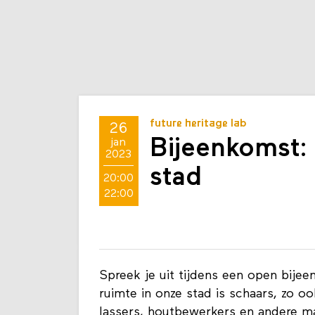
future heritage lab
26
Bijeenkomst:
jan
2023
stad
20:00
22:00
Spreek je uit tijdens een open bije
ruimte in onze stad is schaars, zo 
lassers, houtbewerkers en andere m