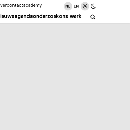
ver
contact
academy
NL
EN
nieuws
agenda
onderzoek
ons werk