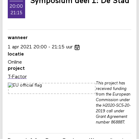
Symposium deel 1: De Stad
20:00
21:15
wanneer
1
apr
2021
20:00
21:15
uur
locatie
Online
project
T-Factor
This project has
received funding
from the European
Commission under
the H2020-SC5-20-
2019 call under
Grant Agreement
number 868887.