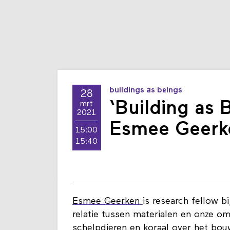
buildings as beings
28
‘Building as 
mrt
2021
Esmee Geerk
15:00
15:40
Esmee Geerken
is research fellow b
relatie tussen materialen en onze o
schelpdieren en koraal over het bou