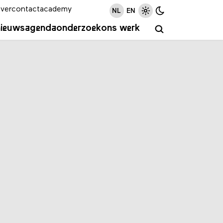
ver
contact
academy
NL
EN
nieuws
agenda
onderzoek
ons werk