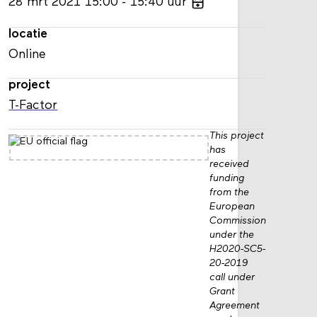
28
mrt
2021
15:00
15:40
uur
locatie
Online
project
T-Factor
This project
has
received
funding
from the
European
Commission
under the
H2020-SC5-
20-2019
call under
Grant
Agreement